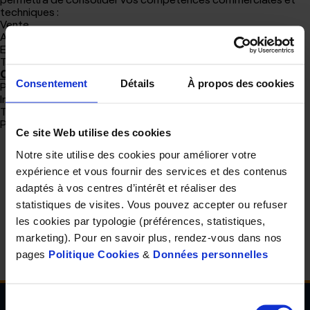
d'accueil
techniques :
Vente
Atelier
Examen de vue
Tiers-payant
Ce que nous vous offrons :
Consentement
Détails
À propos des cookies
Primes individuelles
Intéressement/participation
Ticket restaurant
Poste à pourvoir en CDI.
Ce site Web utilise des cookies
Notre site utilise des cookies pour améliorer votre
expérience et vous fournir des services et des contenus
Cet article vous a plu ?
adaptés à vos centres d’intérêt et réaliser des
Partagez le
statistiques de visites. Vous pouvez accepter ou refuser
les cookies par typologie (préférences, statistiques,
marketing). Pour en savoir plus, rendez-vous dans nos
pages
Politique Cookies
&
Données personnelles
Sélection