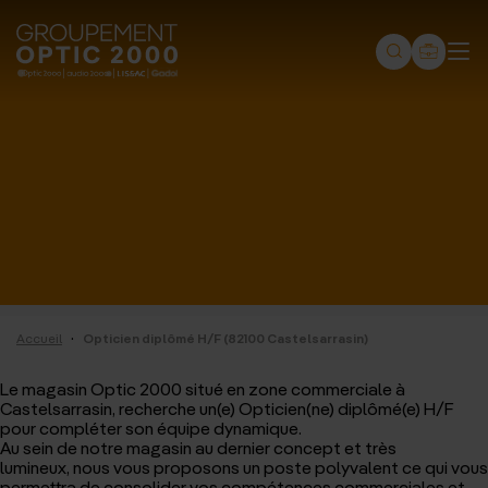
Groupement
Optic
2000
-
Audio
2000
-
Lissac
·
Accueil
Opticien diplômé H/F (82100 Castelsarrasin)
-
Gadol
Le magasin Optic 2000 situé en zone commerciale à
Castelsarrasin, recherche un(e) Opticien(ne) diplômé(e) H/F
-
pour compléter son équipe dynamique.
Au sein de notre magasin au dernier concept et très
Page
lumineux,
nous vous proposons un poste polyvalent ce qui vous
permettra de consolider vos compétences commerciales et