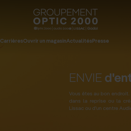
Groupe
Optic
2000
Carrières
Ouvrir un magasin
Actualités
Presse
-
Audio
2000
d'en
ENVIE
-
Lissac
Vous êtes au bon endroi
-
dans la reprise ou la c
Gadol
Lissac ou d'un centre Audi
-
Page