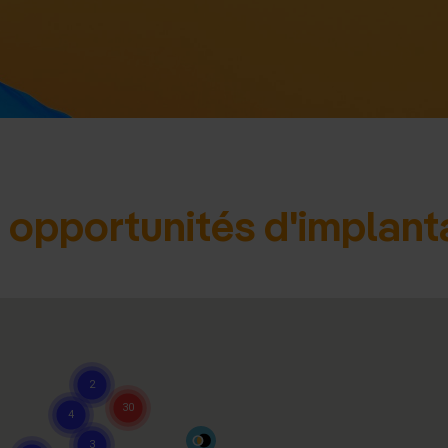
d'accue
opportunités d'implant
S