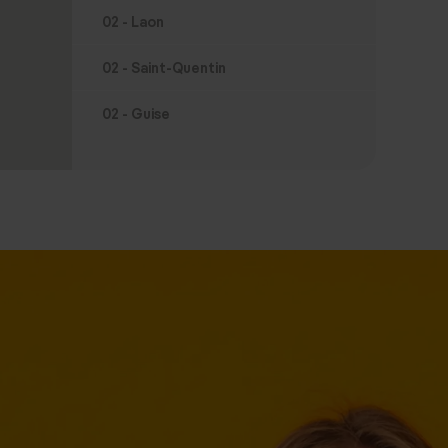
02 - Laon
02 - Saint-Quentin
02 - Guise
02 - Soissons
03 - Moulins
03 - Moulins
03 - Gannat
04 - Digne-les-Bains
05 - Gap
05 - Gap