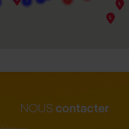
contacter
NOUS
adame
Monsieur