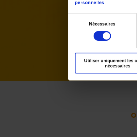
règle
personnelles
procè
de l’
Sélection
de la
Nécessaires
du
les fi
consentement
Utiliser uniquement les 
nécessaires
o