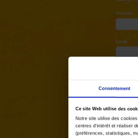
*
Prénom
*
Email
Votre pro
Consentement
Localisati
Ce site Web utilise des cook
Notre site utilise des cookie
centres d’intérêt et réaliser
J'acc
de co
(préférences, statistiques, 