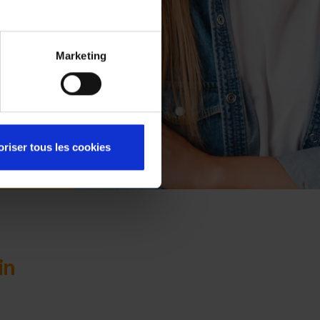
 Optic 2000
u suivi et
lioration
07 - Privas
ir plus sur
Marketing
07 - Annonay
07 - Annonay
08 - Charleville-Mézières
oriser tous les cookies
09 - Foix
10 - Troyes
10 - Bar-sur-Aube
in
11 - Carcassonne
11 - Carcassonne