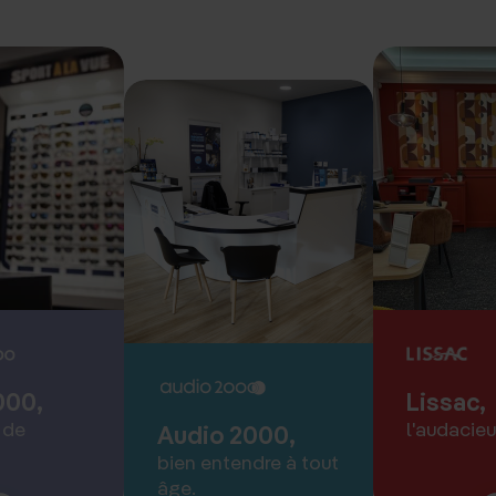
000,
Lissac,
 de
l'audacieu
Audio 2000,
bien entendre à tout
âge.