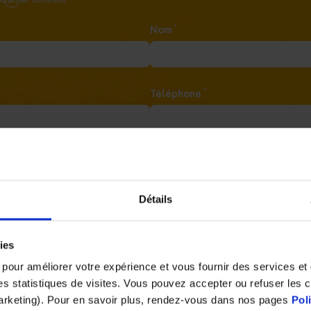
*
Nom
*
Téléphone
*
*
jet
Enseigne
Détails
*
on
ies
s pour améliorer votre expérience et vous fournir des services e
 des statistiques de visites. Vous pouvez accepter ou refuser les 
epte que les informations saisies soient exploitées dans le cadre de 
ntact et de la relation commerciale qui peut en découler. Conforméme
marketing). Pour en savoir plus, rendez-vous dans nos pages
Pol