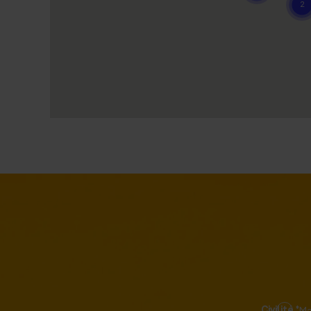
Civilité *
M