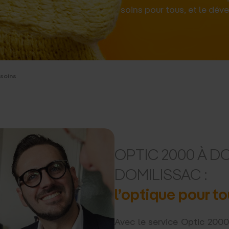
soins pour tous, et le dév
d'accue
 soins
OPTIC 2000 À D
DOMILISSAC :
l’optique pour to
Avec le service Optic 2000