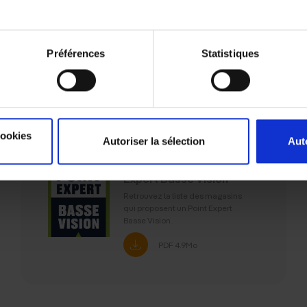
Préférences
Statistiques
Annuaire
cookies
Autoriser la sélection
Aut
20 MARS 2026
Annuaire des Points
Expert Basse Vision
Retrouvez la liste des magasins
qui proposent un Point Expert
Basse Vision.
PDF
4.9Mo