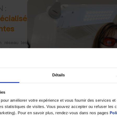
 :
cialisé
ntes
n réseau les
éé qui permet
ns un espace
pécifique.
es exigeant,
cement dédié
Détails
 formés pour
 proposer des
ies
es besoins du
ent dans une
s pour améliorer votre expérience et vous fournir des services e
 des statistiques de visites. Vous pouvez accepter ou refuser les 
plus près des
marketing). Pour en savoir plus, rendez-vous dans nos pages
Pol