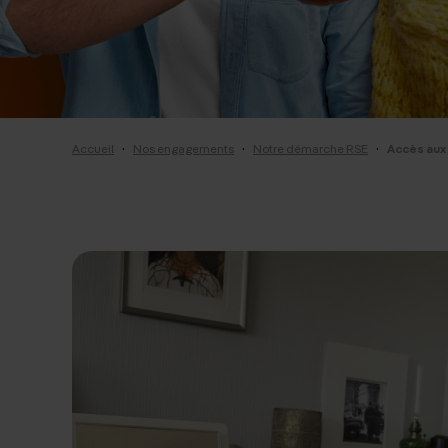
·
·
·
Accueil
Nos engagements
Notre démarche RSE
Accès aux