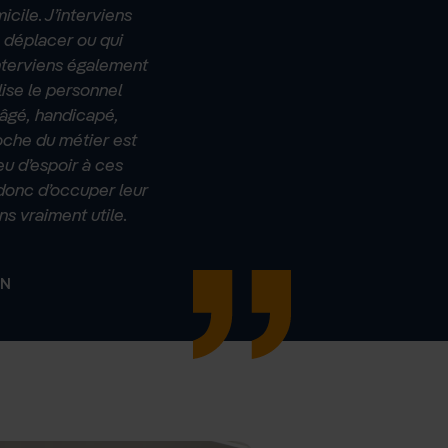
cile. J’interviens
e déplacer ou qui
nterviens également
ise le personnel
c âgé, handicapé,
roche du métier est
u d’espoir à ces
 donc d’occuper leur
ns vraiment utile.
IN