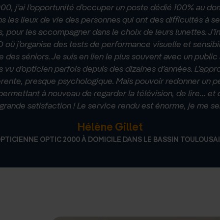
0, j’ai l’opportunité d’occuper un poste dédié 100% au domi
 les lieux de vie des personnes qui ont des difficultés à s
 pour les accompagner dans le choix de leurs lunettes. J’i
où j’organise des tests de performance visuelle et sensibil
e des séniors. Je suis en lien le plus souvent avec un publi
s vu d’opticien parfois depuis des dizaines d’années. L’app
érente, presque psychologique. Mais pouvoir redonner un pe
permettant à nouveau de regarder la télévision, de lire… et
grande satisfaction ! Le service rendu est énorme, je me se
Hélène Gillet
PTICIENNE OPTIC 2000 À DOMICILE DANS LE BASSIN TOULOUSA