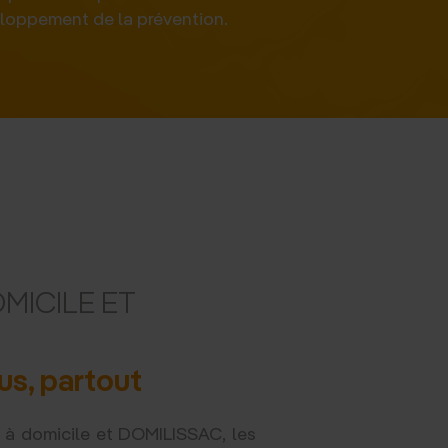
eloppement de la prévention.
il
OMICILE ET
us, partout
 à domicile et DOMILISSAC, les