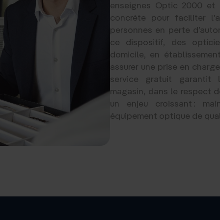
enseignes Optic 2000 et 
concrète pour faciliter l
personnes en perte d’auto
ce dispositif, des optic
domicile, en établisseme
assurer une prise en charg
service gratuit garantit
magasin, dans le respect de
un enjeu croissant : mai
équipement optique de qualit