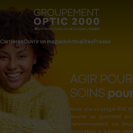
Groupe
Optic
2000
Carrières
Ouvrir un magasin
Actualités
Presse
-
Audio
2000
AGIR POUR
-
Lissac
pour
SOINS
-
Gadol
Avoir une stratégie RSE (R
œuvrer au quotidien pou
-
l’environnement. Le Gro
Page
concrétise à travers cinq