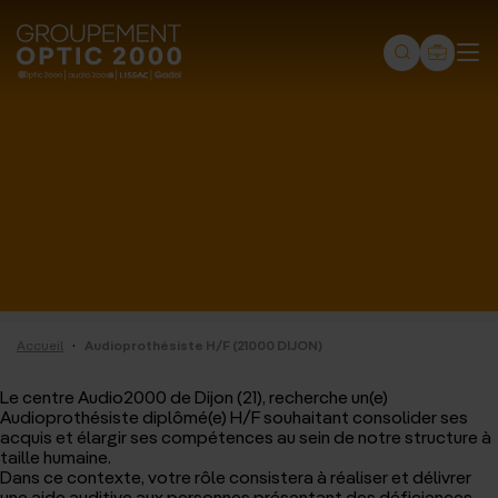
Groupement
Optic
2000
-
Audio
2000
-
Lissac
·
Accueil
Audioprothésiste H/F (21000 DIJON)
-
Gadol
Le centre Audio2000 de Dijon (21), recherche un(e)
Audioprothésiste diplômé(e) H/F souhaitant consolider ses
-
acquis et élargir ses compétences au sein de notre structure à
taille humaine.
Page
Dans ce contexte, votre rôle consistera à réaliser et délivrer
une aide auditive aux personnes présentant des déficiences