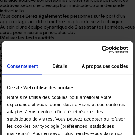
d'accueil
auditives selon une prescription médicale ou une demande
individuelle.
Vous conseillerez également les personnes sur le port d’un
appareillage auditif et mettrez en place le suivi technique.
Au sein d’une équipe dynamique de 2 assistantes formées, vous
aurez pour missions principales de :
Réaliser les tests auditifs
Adapter et effectuer les suivis Audioprothétiques
Développer les relations médicales (ORL, médecins
généralistes)
Assurer le suivi de la satisfaction (devis, délais, confort, qualité
de service)
Consentement
Détails
À propos des cookies
Effectuer l’entretien et le nettoyage des appareils utilisés
De nombreux avantages à la clés :
Facilité d’accès grâce à la proximité des transports en
commun
Ce site Web utilise des cookies
Conciliation de la vie personnelle et professionnelle
Patientèle importante et fidélisée
Notre site utilise des cookies pour améliorer votre
Prime sur CA
expérience et vous fournir des services et des contenus
Tickets restaurant
adaptés à vos centres d’intérêt et réaliser des
Poste à pourvoir en CDI en temps complet ou partiel.
statistiques de visites. Vous pouvez accepter ou refuser
les cookies par typologie (préférences, statistiques,
marketing). Pour en savoir plus, rendez-vous dans nos