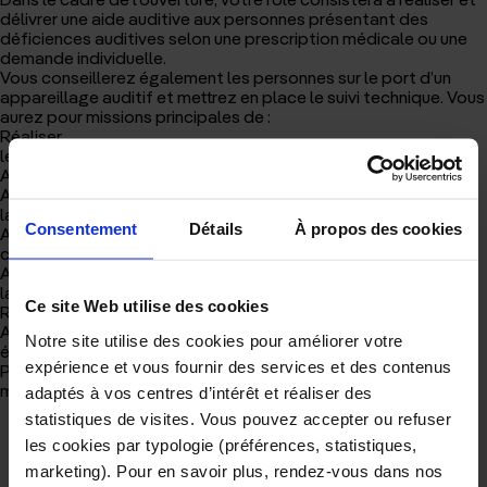
d'accueil
délivrer une aide auditive aux personnes présentant des
déficiences auditives selon une prescription médicale ou une
demande individuelle.
Vous conseillerez également les personnes sur le port d’un
appareillage auditif et mettrez en place le suivi technique. Vous
aurez pour missions principales de :
Réaliser
les tests auditifs
Adapter et assurer le suivis des prothèses auditives
Assurer le suivi de
la satisfaction (devis, délais, confort, qualité de service)
Consentement
Détails
À propos des cookies
Accueillir les
clients et réaliser les prises des rendez-vous
Assurer le suivi de
la gestion des stocks
Ce site Web utilise des cookies
Réaliser l’entretien et le nettoyage des appareils utilisés
Assurer la maintenance des
Notre site utilise des cookies pour améliorer votre
équipements et traitements des pannes
expérience et vous fournir des services et des contenus
Poste à pourvoir en tant que salarié ou indépendant ainsi qu’à
mi-temps ou à temps plein.
adaptés à vos centres d’intérêt et réaliser des
statistiques de visites. Vous pouvez accepter ou refuser
les cookies par typologie (préférences, statistiques,
Cet article vous a plu ?
marketing). Pour en savoir plus, rendez-vous dans nos