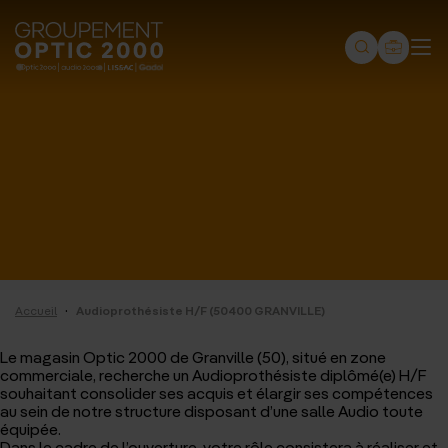
Groupement
Optic
2000
-
Audio
2000
-
Lissac
·
Accueil
Audioprothésiste H/F (50400 GRANVILLE)
-
Gadol
Le magasin Optic 2000 de Granville (50), situé en zone
commerciale, recherche un Audioprothésiste diplômé(e) H/F
-
souhaitant consolider ses acquis et élargir ses compétences
au sein de notre structure disposant d’une salle Audio toute
Page
équipée.
Dans le cadre de l’ouverture, votre rôle consistera à réaliser et