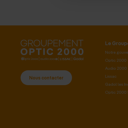
Le Grou
Notre gouv
Optic 2000
Audio 2000
Lissac
Nous contacter
Gadol les I
Optic 2000 