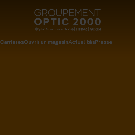
Groupe
Optic
2000
Carrières
Ouvrir un magasin
Actualités
Presse
-
Audio
2000
-
Lissac
-
Gadol
-
Page