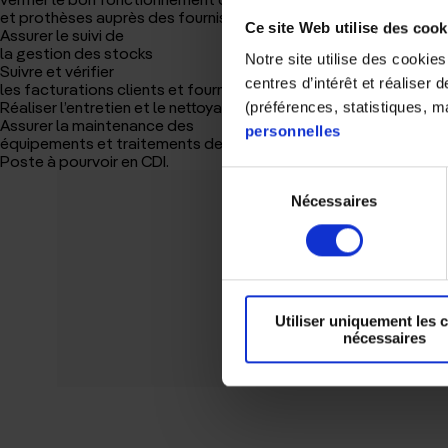
et prothèses auprès des fournisseurs
Ce site Web utilise des cook
Assurer le suivi de
la gestion des stocks
Notre site utilise des cookie
Suivre et vérifier
centres d’intérêt et réaliser
les facturations clients et fournisseurs, suivre les remboursem
Réaliser l’entretien et le nettoyage des appareils utilisés
(préférences, statistiques, 
Assurer la maintenance des
personnelles
équipements et traitements des pannes
Poste à pourvoir en CDI.
Sélection
Nécessaires
du
consentement
Utiliser uniquement les 
nécessaires