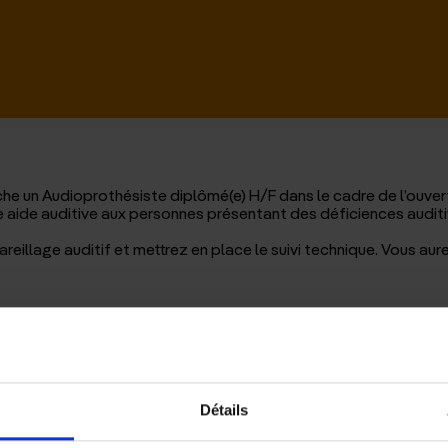
d'accue
rche un Audioprothésiste diplômé(e) H/F dans le cadre de l’ouve
 une aide auditive aux personnes présentant des déficiences aud
eillage auditif et mettrez en place le suivi technique. Vous aure
Détails
mandes de matériel