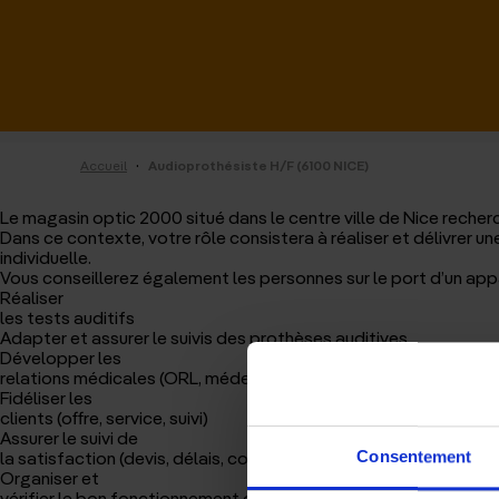
·
Accueil
Audioprothésiste H/F (6100 NICE)
Le magasin optic 2000 situé dans le centre ville de Nice reche
Dans ce contexte, votre rôle consistera à réaliser et délivrer
individuelle.
Vous conseillerez également les personnes sur le port d’un appar
Réaliser
les tests auditifs
Adapter et assurer le suivis des prothèses auditives
Développer les
relations médicales (ORL, médecins généralistes)
Fidéliser les
clients (offre, service, suivi)
Assurer le suivi de
la satisfaction (devis, délais, confort, qualité de service)
Consentement
Organiser et
vérifier le bon fonctionnement du centre (encaissements, com