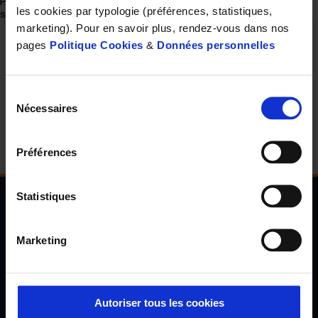
Poste à pourvoir en contrat d’apprentissage à compter de
les cookies par typologie (préférences, statistiques,
septembre 2026.
marketing). Pour en savoir plus, rendez-vous dans nos
pages
Politique Cookies
&
Données personnelles
Cet article vous a plu ?
Partagez le
Sélection
Nécessaires
du
consentement
Préférences
Statistiques
Newsletter de l'Observatoire de la santé Visuelle
et Auditive
Marketing
Inscrivez-vous à la newsletter de l'Observatoire de la santé
visuelle et auditive et découvrez les résultats d'études inédites,
les tendances en santé de demain, l'avis d'experts reconnus...
Autoriser tous les cookies