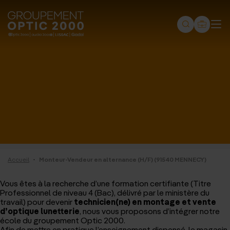
Groupement
Optic
2000
-
Audio
2000
-
Lissac
·
Accueil
Monteur-Vendeur en alternance (H/F) (91540 MENNECY)
-
Gadol
Vous êtes à la recherche d’une formation certifiante (Titre
Professionnel de niveau 4 (Bac), délivré par le ministère du
-
travail) pour devenir
technicien(ne) en montage et vente
d’optique lunetterie
, nous vous proposons d’intégrer notre
Page
école du groupement Optic 2000.
Afin de mettre en pratique l’enseignement dispensé, le magasin