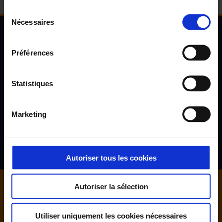
Sélection
Nécessaires
du
consentement
Newsletter de l'Observatoire de la santé Visuelle
Préférences
et Auditive
Inscrivez-vous à la newsletter de l'Observatoire de la santé
Statistiques
visuelle et auditive et découvrez les résultats d'études inédites,
les tendances en santé de demain, l'avis d'experts reconnus...
Marketing
S'inscrire
Autoriser tous les cookies
Autoriser la sélection
Utiliser uniquement les cookies nécessaires