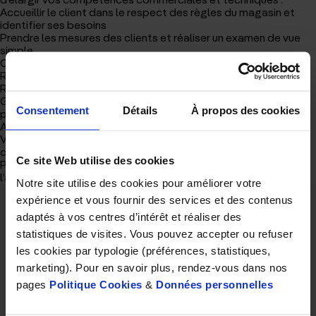
d'accueil
Accueillir le client dans le respect des règles du magasin et
identifier ses besoins
Prendre les mesures des clients et réaliser un examen de vue
simple
Conclure la vente et établir la facture correspondante
Réaliser les montages simples et complexes
Réaliser le suivi des dossiers Tiers-Payant et clients
Gérer le réassortiment des linéaires et mettre en valeur les
Consentement
Détails
À propos des cookies
produits
Assurer le suivi de la gestion des stocks
Votre rémunération comprendra des primes individuelles et
collectives.
Ce site Web utilise des cookies
Poste à pourvoir en CDI. Ce poste est également ouvert à
l’alternance dans le cadre d’un Bac+3 optique (CQP, Licence).
Notre site utilise des cookies pour améliorer votre
expérience et vous fournir des services et des contenus
adaptés à vos centres d’intérêt et réaliser des
Cet article vous a plu ?
statistiques de visites. Vous pouvez accepter ou refuser
Partagez le
les cookies par typologie (préférences, statistiques,
marketing). Pour en savoir plus, rendez-vous dans nos
pages
Politique Cookies
&
Données personnelles