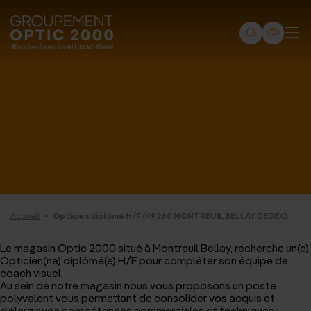
Groupement
Optic
2000
-
Audio
2000
-
Lissac
·
Accueil
Opticien diplômé H/F (49260 MONTREUIL BELLAY CEDEX)
-
Gadol
Le magasin Optic 2000 situé à Montreuil Bellay, recherche un(e)
Opticien(ne) diplômé(e) H/F pour compléter son équipe de
-
coach visuel.
Au sein de notre magasin
nous vous proposons un poste
Page
polyvalent vous permettant de consolider vos acquis et
d’élargir vos compétences commerciales et techniques :