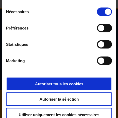
Sélection
Nécessaires
du
consentement
Newsletter de l'Observatoire de la santé Visuelle
Préférences
et Auditive
Inscrivez-vous à la newsletter de l'Observatoire de la santé
Statistiques
visuelle et auditive et découvrez les résultats d'études inédites,
les tendances en santé de demain, l'avis d'experts reconnus...
Marketing
S'inscrire
Autoriser tous les cookies
Autoriser la sélection
Utiliser uniquement les cookies nécessaires