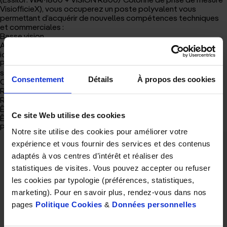
d'accueil
VisiofficieX), vous occuperez un poste polyvalent vous
permettant d’acquérir de nouvelles compétences techniques
et commerciales :
Basse vision
Accueillir le client dans le respect des règles du magasin et
identifier ses besoins
Prendre les mesures des clients et réaliser un examen de vue
simple
Consentement
Détails
À propos des cookies
Conclure la vente et établir la facture correspondante
Réaliser les montages simples et complexes
Réaliser le suivi des dossiers Tiers-Payant et clients
Être en charge de l’adaptation et du suivi en contactologie
Ce site Web utilise des cookies
Être en charge du suivi des patients en basse vision
Poste à pourvoir en Bac+3 optique.
Notre site utilise des cookies pour améliorer votre
expérience et vous fournir des services et des contenus
adaptés à vos centres d’intérêt et réaliser des
Cet article vous a plu ?
statistiques de visites. Vous pouvez accepter ou refuser
Partagez le
les cookies par typologie (préférences, statistiques,
marketing). Pour en savoir plus, rendez-vous dans nos
pages
Politique Cookies
&
Données personnelles