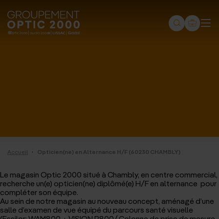
Groupement
Optic
2000
-
Audio
2000
-
Lissac
·
Accueil
Opticien(ne) en Alternance H/F (60230 CHAMBLY)
-
Gadol
Le magasin Optic 2000 situé à Chambly, en centre commercial,
recherche un(e) opticien(ne) diplômé(e) H/F en alternance pour
-
compléter son équipe.
Au sein de notre magasin au nouveau concept, aménagé d’une
Page
salle d’examen de vue équipé du parcours santé visuelle
(Essilor: WAM800 + VISION R800/ Colonne de prise de mesure