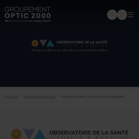
Groupement
Optic
2000
-
Audio
2000
-
Lissac
·
·
Accueil
Notre observatoire
Acouphènes, le (lourd) prix à payer
-
Gadol
-
Page