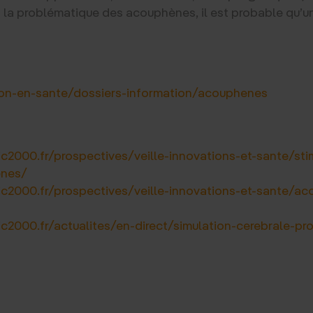
s à la problématique des acouphènes, il est probable qu’
tion-en-sante/dossiers-information/acouphenes
ic2000.fr/prospectives/veille-innovations-et-sante/st
enes/
ic2000.fr/prospectives/veille-innovations-et-sante/ac
ic2000.fr/actualites/en-direct/simulation-cerebrale-