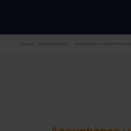
·
·
Accueil
Notre observatoire
Acouphènes : un dispositif stimula
Acouphènes : un