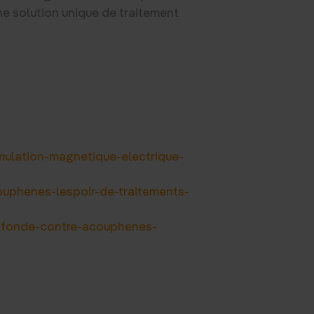
une solution unique de traitement
imulation-magnetique-electrique-
ouphenes-lespoir-de-traitements-
profonde-contre-acouphenes-