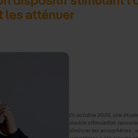
t les atténuer
En octobre 2020, une étude
double stimulation sensorie
diminuer les acouphènes : 
symptômes a été relevée ch