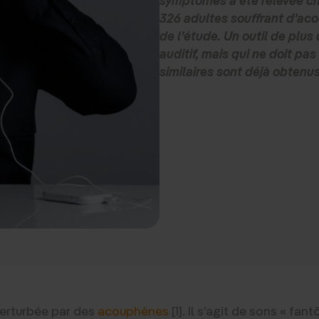
326 adultes souffrant d’ac
de l’étude. Un outil de plus
auditif, mais qui ne doit pas
similaires sont déjà obtenu
perturbée par des
acouphènes
[1]. Il s’agit de sons « fa