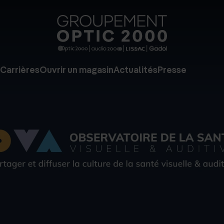
Groupe
Optic
2000
Carrières
Ouvrir un magasin
Actualités
Presse
-
Audio
2000
-
Lissac
-
Gadol
-
Page