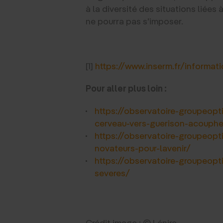
à la diversité des situations liée
ne pourra pas s’imposer.
[1]
https://www.inserm.fr/informa
Pour aller plus loin :
https://observatoire-groupeopt
cerveau-vers-guerison-acouph
https://observatoire-groupeopt
novateurs-pour-lavenir/
https://observatoire-groupeopt
severes/
Crédit image : © Lénire