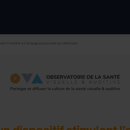
d'accue
nt l’oreille et la langue pourrait les atténuer
 dispositif stimulant l’or