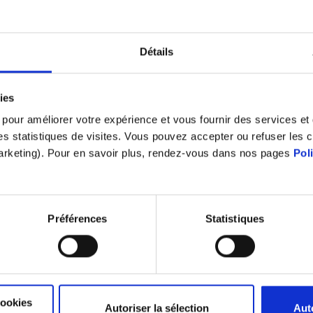
Détails
ies
s pour améliorer votre expérience et vous fournir des services e
 des statistiques de visites. Vous pouvez accepter ou refuser les 
marketing). Pour en savoir plus, rendez-vous dans nos pages
Pol
 quelles conséquences sur la santé
er à partir d’un niveau de 80 décibels durant une journée
Préférences
Statistiques
rieur à 130 décibels), toute exposition, même de très co
omène irréversible. Les surdités peuvent être reconnue
stress. Il peut nuire également à la qualité du travail et
.
cookies
Autoriser la sélection
Aut