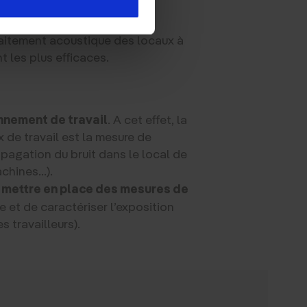
sances sonores ?
traitement acoustique des locaux à
t les plus efficaces.
onnement de travail
. A cet effet, la
de travail est la mesure de
propagation du bruit dans le local de
achines…).
t mettre en place des mesures de
e et de caractériser l’exposition
s travailleurs).