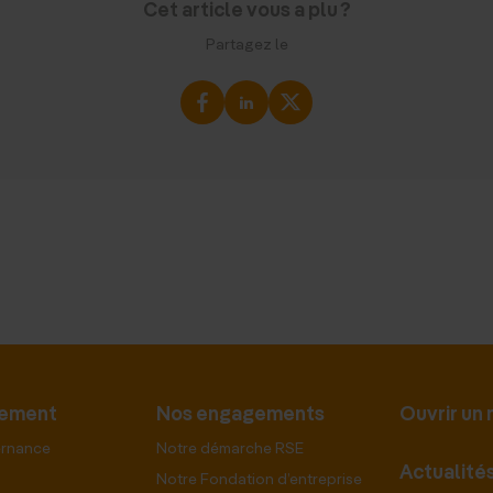
Cet article vous a plu ?
Partagez le
pement
Nos engagements
Ouvrir un
ernance
Notre démarche RSE
Actualité
Notre Fondation d’entreprise