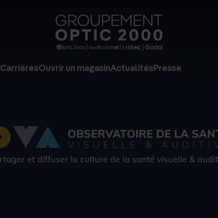
Groupe
Optic
2000
Carrières
Ouvrir un magasin
Actualités
Presse
-
Audio
2000
-
Lissac
-
Gadol
-
Page