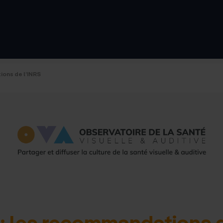
d'accue
tions de l’INRS
l : les recommandations 