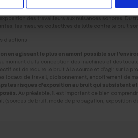
position des travailleurs aux nui
’exposition des travailleurs aux nuisances sonores. Du 
es, les mesures collectives de lutte contre le bruit son
 d’actions :
ion en agissant le plus en amont possible sur l’envir
 au moment de la conception des machines et des locaux 
ectif est de réduire le bruit à la source et d’agir sur la 
des locaux de travail, cloisonnement, encoffrement de m
s les risques d’exposition au bruit qui subsistent e
xposés
. Au préalable, il est important de bien comprendr
vail (sources de bruit, mode de propagation, exposition de