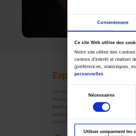
Consentement
Ce site Web utilise des cook
Notre site utilise des cookie
centres d’intérêt et réaliser
(préférences, statistiques, 
Exposition au bruit,
personnelles
Sélection
On considère que l’ouïe est en dang
Nécessaires
du
niveau est extrêmement élevé (supé
consentement
peut conduire à une surdité, phén
Le bruit est cause de fatigue et de 
d’accidents. Explications en
vidéo
Utiliser uniquement les 