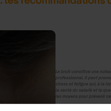
Le bruit constitue une nuis
professionnel. Il peut provo
stress et fatigue qui, à la 
la santé du salarié et la qua
les moyens pour prévenir ce