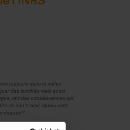
ance majeure dans le milieu
quer des surdités mais aussi
longue, ont des conséquences sur
lité de son travail. Quels sont
s risques ?