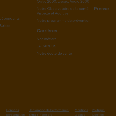
Optic 2000, Lissac, Audio 2000
Presse
Notre Observatoire de la santé
Visuelle et Auditive
ndépendants
Notre programme de prévention
Suisse
Carrières
Nos métiers
Le CAMPUS
Notre école de vente
Données
Déclaration de Performance
Mentions
Politique
personnelles
Extra-Financière
légales
Cookies