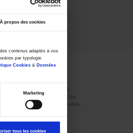
À propos des cookies
t des contenus adaptés à vos
cookies par typologie
itique Cookies
&
Données
 ?
 de travail de 8 heures. Si le
Marketing
urte durée, est dangereuse. Elle
s comme maladies professionnelles.
 peut même être à l’origine
oriser tous les cookies