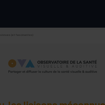
d'accue
éconnues (et fascinantes)
u, les liaisons méconnue