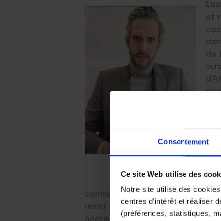
Luc
et 
com
mêm
de 
sur
d’A
de 
Vo
dé
Consentement
du
Luc Arnal
Ce site Web utilise des cook
L.A.
Notre site utilise des cookie
communiquer paraissent désagréabl
centres d’intérêt et réaliser
réveil ou la sonnette de notre 
(préférences, statistiques, 
acoustique particulière appelée
r