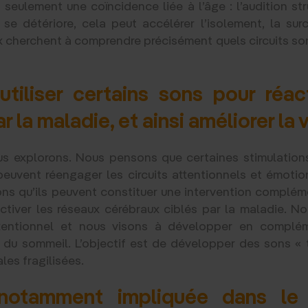
 seulement une coïncidence liée à l’âge : l’audition str
e se détériore, cela peut accélérer l’isolement, la su
x cherchent à comprendre précisément quels circuits so
’utiliser certains sons pour réa
 la maladie, et ainsi améliorer la 
ous explorons. Nous pensons que certaines stimulati
uvent réengager les circuits attentionnels et émotion
ons qu’ils peuvent constituer une intervention complém
tiver les réseaux cérébraux ciblés par la maladie. 
attentionnel et nous visons à développer en complém
 du sommeil. L’objectif est de développer des sons « 
les fragilisées.
 notamment impliquée dans le