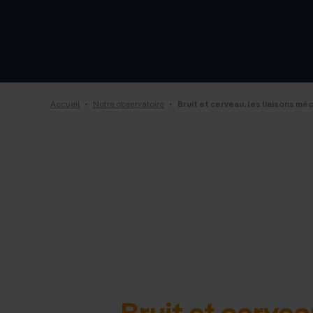
·
·
Accueil
Notre observatoire
Bruit et cerveau, les liaisons m
Bruit et cervea