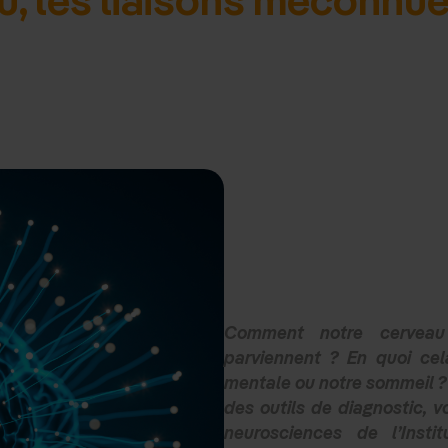
Comment notre cerveau t
parviennent ? En quoi cel
mentale ou notre sommeil ? 
des outils de diagnostic, v
neurosciences de l’Insti