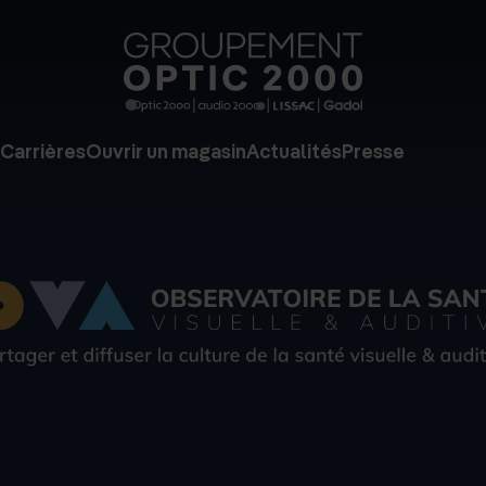
Groupe
Optic
2000
Carrières
Ouvrir un magasin
Actualités
Presse
-
Audio
2000
-
Lissac
-
Gadol
-
Page