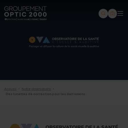
Groupement
Optic
2000
-
Audio
2000
-
Lissac
·
·
Accueil
Notre observatoire
-
Des lunettes de correction pour les daltoniens
Gadol
-
Page