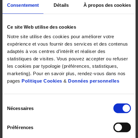
Consentement
Détails
À propos des cookies
Ce site Web utilise des cookies
Notre site utilise des cookies pour améliorer votre
Planche de test d’Ishihara
expérience et vous fournir des services et des contenus
adaptés à vos centres d’intérêt et réaliser des
statistiques de visites. Vous pouvez accepter ou refuser
couleurs
grâce à des photorécepteurs spécialisés de la
les cookies par typologie (préférences, statistiques,
rétine :
les cônes
. Il existe trois types de cônes selon leur
marketing). Pour en savoir plus, rendez-vous dans nos
sensibilité de couleur
(bleu-vert-rouge)
. Chez les
pages
Politique Cookies
&
Données personnelles
daltoniens, les pics de sensibilité au rouge et au vert sont
trop proches, ce qui explique la difficulté, voire
l’impossibilité de distinguer ces deux couleurs. Dans le
Sélection
Nécessaires
du
langage scientifique, on parle plus volontiers
consentement
de
trichromatie anormale
.
Préférences
Plus de contrastes avec les lunettes