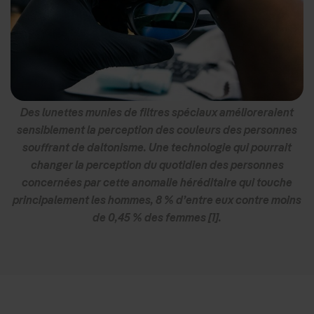
Des lunettes munies de filtres spéciaux amélioreraient
sensiblement la perception des couleurs des personnes
souffrant de daltonisme. Une technologie qui pourrait
changer la perception du quotidien des personnes
concernées par cette anomalie héréditaire qui touche
principalement les hommes, 8 % d’entre eux contre moins
de 0,45 % des femmes [1].