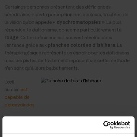
Certaines personnes présentent des déficiences
héréditaires dans la perception des couleurs, troubles de
la vision qu’on appelle
« dyschromatopsies »
. La plus
répandue, le daltonisme, concerne particulièrement
le
rouge
. Cette déficience est souvent révélée dans
l’enfance grâce aux
planches colorées d’Ishihara
. La
thérapie génique représente un espoir pour les daltoniens
mais les pistes de traitement reposant sur cette méthode
n’en sont qu’à leurs balbutiements.
L’œil
humain
est
capable de
percevoir des