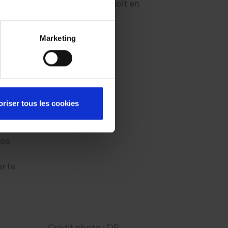
 L’expérimentation actuelle doit en
veaux d’émissions sonores
rculation et des vitesses
Marketing
lus
oriser tous les cookies
ros
r le
Crédit photo : DR