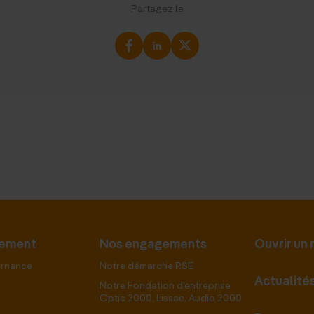
Partagez le
pement
Nos engagements
Ouvrir un
ernance
Notre démarche RSE
Actualité
Notre Fondation d’entreprise
Optic 2000, Lissac, Audio 2000