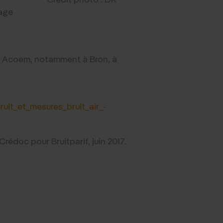
sage
t Acoem, notamment à Bron, à
uit_et_mesures_bruit_air_-
rédoc pour Bruitparif, juin 2017.