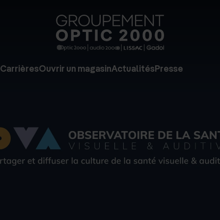
Groupe
Optic
2000
Carrières
Ouvrir un magasin
Actualités
Presse
-
Audio
2000
-
Lissac
-
Gadol
-
Page