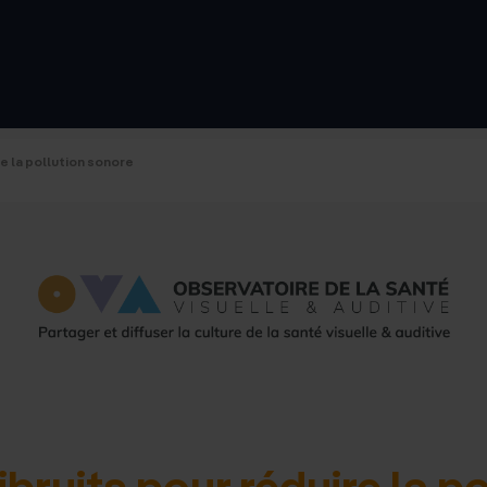
d'accue
e la pollution sonore
bruits pour réduire la p