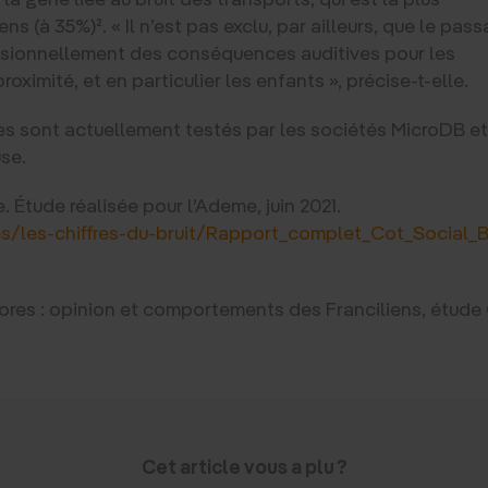
s (à 35%)². « Il n’est pas exclu, par ailleurs, que le pas
casionnellement des conséquences auditives pour les
oximité, et en particulier les enfants », précise-t-elle.
es sont actuellement testés par les sociétés MicroDB e
use.
e. Étude réalisée pour l’Ademe, juin 2021.
es/les-chiffres-du-bruit/Rapport_complet_Cot_Social_Br
nores : opinion et comportements des Franciliens, étude C
Cet article vous a plu ?