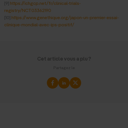
[9]
https://ichgcp.net/fr/clinical-trials-
registry/NCT03362190
[10]
https://www.genethique.org/japon-un-premier-essai-
clinique-mondial-avec-ips-positif/
Cet article vous a plu ?
Partagez le