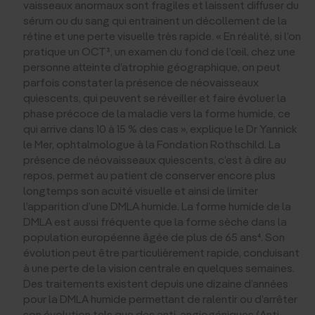
vaisseaux anormaux sont fragiles et laissent diffuser du
sérum ou du sang qui entrainent un décollement de la
rétine et une perte visuelle très rapide. « En réalité, si l’on
pratique un OCT³, un examen du fond de l’œil, chez une
personne atteinte d’atrophie géographique, on peut
parfois constater la présence de néovaisseaux
quiescents, qui peuvent se réveiller et faire évoluer la
phase précoce de la maladie vers la forme humide, ce
qui arrive dans 10 à 15 % des cas », explique le Dr Yannick
le Mer, ophtalmologue à la Fondation Rothschild. La
présence de néovaisseaux quiescents, c’est à dire au
repos, permet au patient de conserver encore plus
longtemps son acuité visuelle et ainsi de limiter
l’apparition d’une DMLA humide. La forme humide de la
DMLA est aussi fréquente que la forme sèche dans la
population européenne âgée de plus de 65 ans⁴. Son
évolution peut être particulièrement rapide, conduisant
à une perte de la vision centrale en quelques semaines.
Des traitements existent depuis une dizaine d’années
pour la DMLA humide permettant de ralentir ou d’arrêter
son évolution tels que des anti-angiogéniques (Anti-