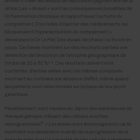
drusen », créer les lésions de l’épithélium pigmentaire de la
rétine. Les « drusen » sont les conséquences possibles de
l’inflammation chronique en rapport avec l’activité du
complément. D’où l’idée d’injecter des médicaments qui
bloqueraient l’hyperactivation du complément »,
développe le Dr Le Mer. Des essais de phase I ou II sont en
cours. Certaines montrent sur des résultats partiels une
diminution de l’évolution de l’atrophie géographique de
l’ordre de 20 à 30 %⁸ ⁹. Ces résultats doivent être
confirmés, d’autres séries avec les mêmes composés
montrant au contraire une absence d’effet, même quand
les patients sont sélectionnés sur la base de leur profil
génétique.
Parallèlement, sont menées au Japon des expériences de
thérapie génique utilisant des cellules souches
reprogrammées¹⁰. « Les essais sont encourageants car ils
montrent non seulement un arrêt de la progression de la
maladie mais aussi la capacité de ces cellules à régénérer