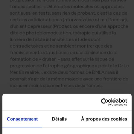
formes sèches. « Différentes molécules ou approches
sont aussi en tests, sans rien de probant, c’est le cas de
certains antidiabétiques (atorvastatine et metformine),
d’un antidépresseur (Prozac), ou encore d’une approche
dite de photobiomodulation, thérapie qui utilise la
lumière de faible intensité. Les études sont
contradictoires et ne semblent montrer que des
frémissements statistiques ou une diminution de la
formation de « drusen » sans effet sur le risque de
progression de l’atrophie géographique » pointe le Dr Le
Mer. En réalité, il existe deux formes de DMLA mais il
pourrait s’agir de la même maladie avec une frontière de
moins en moins claire entre les deux formes.
Empêcher la formation de dépôts dans la
rétine ?
Consentement
Détails
À propos des cookies
Or, des chercheurs d’un institut de recherche en Californie
(Sanford Burnham Presbys Medical Discovery Institute) ont