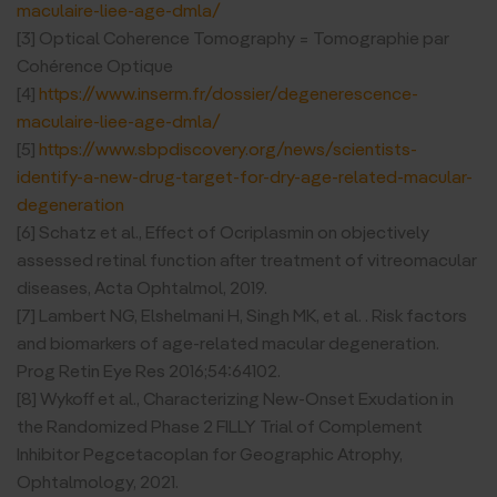
maculaire-liee-age-dmla/
[3] Optical Coherence Tomography = Tomographie par
Cohérence Optique
[4]
https://www.inserm.fr/dossier/degenerescence-
maculaire-liee-age-dmla/
[5]
https://www.sbpdiscovery.org/news/scientists-
identify-a-new-drug-target-for-dry-age-related-macular-
degeneration
[6] Schatz et al., Effect of Ocriplasmin on objectively
assessed retinal function after treatment of vitreomacular
diseases, Acta Ophtalmol, 2019.
[7] Lambert NG, Elshelmani H, Singh MK, et al. . Risk factors
and biomarkers of age-related macular degeneration.
Prog Retin Eye Res 2016;54:64102.
[8] Wykoff et al., Characterizing New-Onset Exudation in
the Randomized Phase 2 FILLY Trial of Complement
Inhibitor Pegcetacoplan for Geographic Atrophy,
Ophtalmology, 2021.