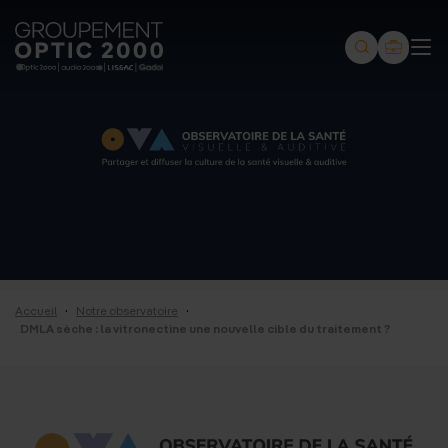
Groupement
Optic
2000
-
Audio
2000
-
Lissac
·
·
Accueil
Notre observatoire
-
DMLA sèche : la vitronectine une nouvelle cible du traitement ?
Gadol
-
Page