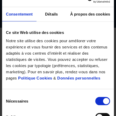
Le premier signe d’alerte est une douleur qui perdure dans
l’oreille et qui doit impérativement amener à consulter un ORL.
Consentement
Détails
À propos des cookies
Ce site Web utilise des cookies
Notre site utilise des cookies pour améliorer votre
expérience et vous fournir des services et des contenus
adaptés à vos centres d’intérêt et réaliser des
– Quels sont les signes qui doivent alerter ?
statistiques de visites. Vous pouvez accepter ou refuser
les cookies par typologie (préférences, statistiques,
B. V. :
Le premier signe d’alerte est une douleur qui perdure
marketing). Pour en savoir plus, rendez-vous dans nos
dans l’oreille et qui doit impérativement amener à
pages
Politique Cookies
&
Données personnelles
consulter un ORL. Ensuite, suivant la localisation de la
tumeur, les symptômes vont être variables : oreille qui
coule ou saigne, gonflement dans une région de l’oreille s’il
Sélection
s’agit du conduit auditif, surdité ou bourdonnement
Nécessaires
du
d’oreille si la tumeur touche l’oreille moyenne, voire vertige
consentement
ou paralysie faciale si elle atteint l’oreille interne et le nerf