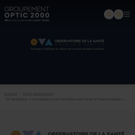
Groupement
Optic
2000
-
Audio
2000
-
Lissac
·
·
Accueil
Notre observatoire
-
Dr Verillaud : « Les tumeurs de l’oreille sont rares et mal connues »
Gadol
-
Page