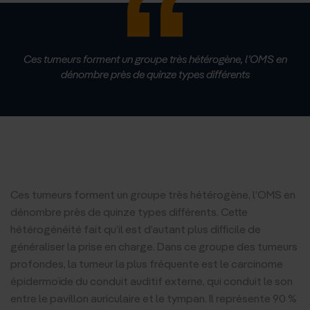
Ces tumeurs forment un groupe très hétérogène, l’OMS en
dénombre près de quinze types différents
Ces tumeurs forment un groupe très hétérogène, l’OMS en
dénombre près de quinze types différents. Cette
hétérogénéité fait qu’il est d’autant plus difficile de
généraliser la prise en charge. Dans ce groupe des tumeurs
profondes, la tumeur la plus fréquente est le carcinome
épidermoïde du conduit auditif externe, qui conduit le son
entre le pavillon auriculaire et le tympan. Il représente 90 %