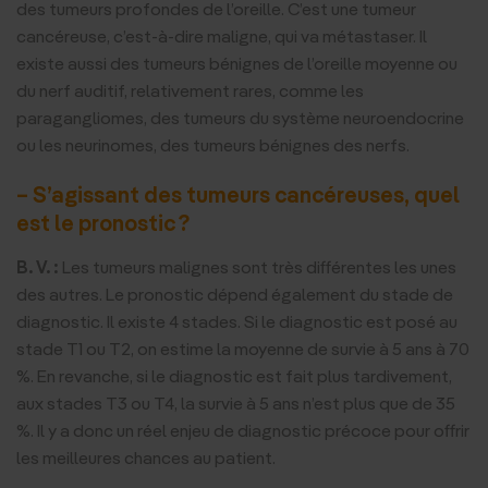
des tumeurs profondes de l’oreille. C’est une tumeur
cancéreuse, c’est-à-dire maligne, qui va métastaser. Il
existe aussi des tumeurs bénignes de l’oreille moyenne ou
du nerf auditif, relativement rares, comme les
paragangliomes, des tumeurs du système neuroendocrine
ou les neurinomes, des tumeurs bénignes des nerfs.
– S’agissant des tumeurs cancéreuses, quel
est le pronostic ?
B. V. :
Les tumeurs malignes sont très différentes les unes
des autres. Le pronostic dépend également du stade de
diagnostic. Il existe 4 stades. Si le diagnostic est posé au
stade T1 ou T2, on estime la moyenne de survie à 5 ans à 70
%. En revanche, si le diagnostic est fait plus tardivement,
aux stades T3 ou T4, la survie à 5 ans n’est plus que de 35
%. Il y a donc un réel enjeu de diagnostic précoce pour offrir
les meilleures chances au patient.