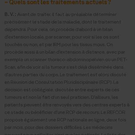
– Quels sont les traitements actuels ?
B. V. :
Avant de traiter, il faut au préalable déterminer
précisément le stade de la maladie, dont le traitement
dépendra. Pour cela, on procède d’abord à un bilan
d’extension locale, par scanner, pour voir si les os sont
touchés ou non, et par IRM pour les tissus mous. On
procède aussi à un bilan d’extension à distance, avec par
exemple un scanner thoraco-abdominopelvien ou un PET-
Scan, afin de voir si la tumeur s’est déjà disséminée dans
d’autres parties du corps. Le traitement est alors discuté
en Réunion de Consultation Pluridisciplinaire (RCP). La
décision est collégiale, discutée entre experts de ces
tumeurs et non le fait d’un seul praticien. D’ailleurs, les
patients peuvent être renvoyés vers des centres experts à
ce stade ou bénéficier d’une RCP de recours. Le REFCOR
propose également une RCP nationale en ligne, deux fois
par mois, pour des dossiers difficiles. Les médecins
peuvent nous solliciter, ainsi que les patients. La liste des