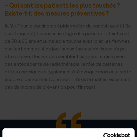
– Qui sont les patients les plus touchés ?
Existe-t-il des mesures préventives ?
B. V. :
Pour le carcinome épidermoïde du conduit auditif (le
plus fréquent), la moyenne d’âge des patients atteints est
de 50 à 60 ans et la maladie touche aussi bien les femmes
que les hommes. À ce jour, aucun facteur de risque n’a pu
être prouvé. Des études semblent suggérer un lien avec
des antécédents de radiothérapie, le rôle de certaines
otites chroniques a également été évoqué mais cela reste
encore à démontrer. Donc non, il n’existe malheureusement
pas de moyen de prévention pour l’instant.