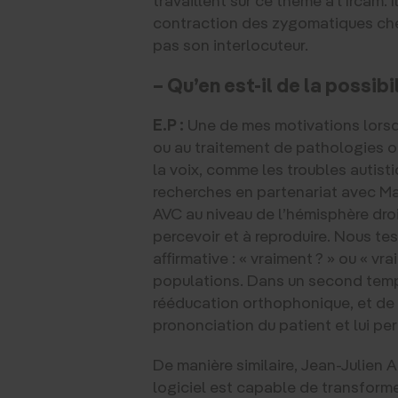
contraction des zygomatiques chez 
pas son interlocuteur.
– Qu’en est-il de la possib
E.P :
Une de mes motivations lorsqu
ou au traitement de pathologies o
la voix, comme les troubles autis
recherches en partenariat avec Mari
AVC au niveau de l’hémisphère droi
percevoir et à reproduire. Nous te
affirmative : « vraiment ? » ou « vr
populations. Dans un second temps,
rééducation orthophonique, et de l’
prononciation du patient et lui pe
De manière similaire, Jean-Julien Au
logiciel est capable de transformer