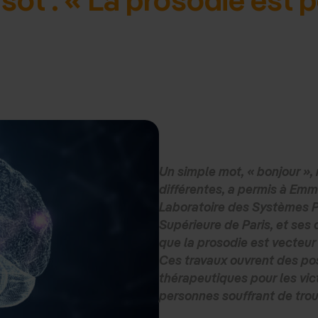
Un simple mot, « bonjour »,
différentes, a permis à Em
Laboratoire des Systèmes P
Supérieure de Paris, et ses
que la prosodie est vecteur 
Ces travaux ouvrent des pos
thérapeutiques pour les vic
personnes souffrant de trou