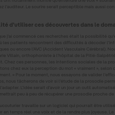
l’auditeur. Le sourire serait perceptible mais aussi co
ilité d’utiliser ces découvertes dans le dom
e j’ai commencé ces recherches était la possibilité qu’e
ù les patients rencontrent des difficultés à décoder l’i
tiques ou encore l’AVC (Accident Vasculaire Cérébral).
e Villain, orthophoniste à l’hôpital de la Pitié-Salpêtri
t. Chez ces personnes, les intentions sociales de la pros
stons chez eux la perception du mot « vraiment », selon 
aiment. » Pour le moment, nous essayons de valider l’effic
 nous tâcherons de voir si l’étude de la prosodie permet
adapter. L’idée serait d’avoir un jour un outil automatisé,
rmettrait peu à peu de récupérer une prosodie proche de
couturier travaille sur un logiciel qui pourrait être util
 en temps réel une voix et de la rendre plus joyeuse. Le 