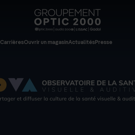
Groupe
Optic
2000
Carrières
Ouvrir un magasin
Actualités
Presse
-
Audio
2000
-
Lissac
-
Gadol
-
Page