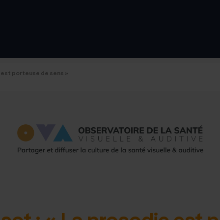
d'accue
 est porteuse de sens »
t : « La prosodie est 