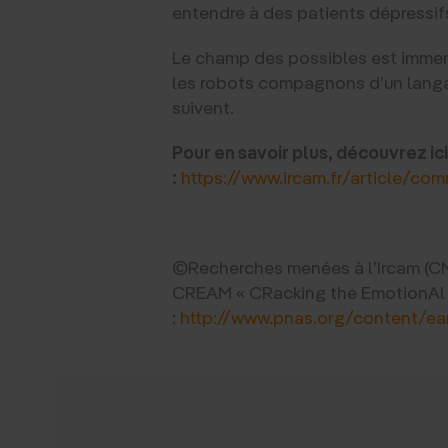
entendre à des patients dépressifs
Le champ des possibles est immens
les robots compagnons d’un langage
suivent.
Pour en savoir plus, découvrez ic
:
https://www.ircam.fr/article/co
©Recherches menées à l’Ircam (
CREAM « CRacking the EmotionAl c
:
http://www.pnas.org/content/ea