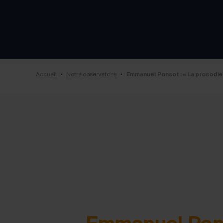
·
·
Accueil
Notre observatoire
Emmanuel Ponsot : « La prosodie
Emmanuel Ponso