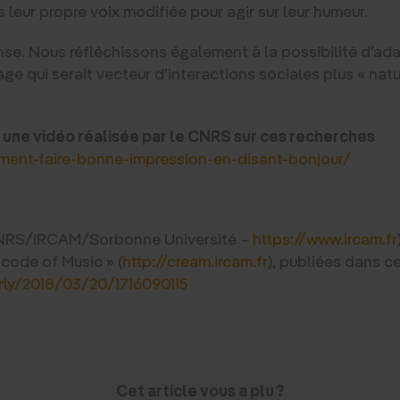
 leur propre voix modifiée pour agir sur leur humeur.
e. Nous réfléchissons également à la possibilité d’ad
 qui serait vecteur d’interactions sociales plus « natur
i une vidéo réalisée par le CNRS sur ces recherches
mment-faire-bonne-impression-en-disant-bonjour/
CNRS/IRCAM/Sorbonne Université –
https://www.ircam.fr
ode of Music » (
http://cream.ircam.fr
), publiées dans ce
rly/2018/03/20/1716090115
Cet article vous a plu ?