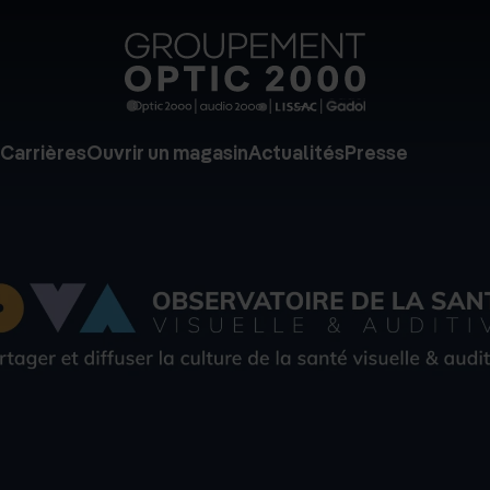
Groupe
Optic
2000
Carrières
Ouvrir un magasin
Actualités
Presse
-
Audio
2000
-
Lissac
-
Gadol
-
Page