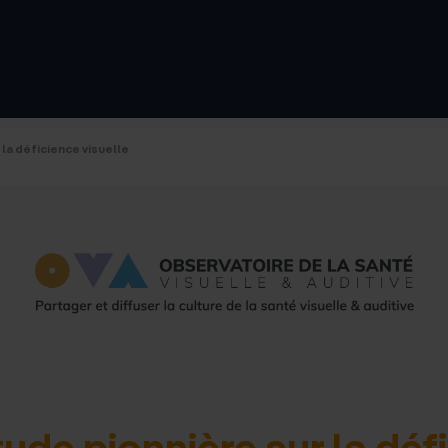
d'accue
la déficience visuelle
ude pionnière sur la défi