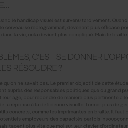
LE…
quand le handicap visuel est survenu tardivement. Quan
le cerveau se reprogrammait, devenant plus efficace pou
 dans la vie, cela devient plus compliqué. Mais le braille 
OBLÈMES, C’EST SE DONNER L’OP
 LES RÉSOUDRE ?
e qu’on ne savait pas. Le premier objectif de cette étude,
ant auprès des responsables politiques que du grand publ
it leur âge, pour répondre de manière plus pertinente à leu
 de la réponse à la déficience visuelle, former plus de g
tils concrets, comme les imprimantes en braille. Il faut 
s potentiels employeurs des capacités parfois insoupço
ais tapent plus vite que moi sur leur clavier d’ordinateu