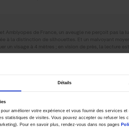
et Amblyopes de France, un aveugle ne perçoit pas la l
itée à la distinction de silhouettes. Et un malvoyant moye
guer un visage à 4 mètres ; en vision de près, la lecture es
ÉRESSE AUX DÉFICIENTS VISUELS
Détails
SONT LES PRINCIPAUX ENSEIGN
ies
s pour améliorer votre expérience et vous fournir des services e
 des statistiques de visites. Vous pouvez accepter ou refuser les 
sés en classe ordinaire n’ont pas accès aux supports de
marketing). Pour en savoir plus, rendez-vous dans nos pages
Pol
e décalage complexifie leur parcours scolaire. En étud