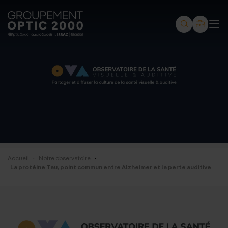
Groupement
Optic
2000
-
Audio
2000
-
Lissac
·
·
Accueil
Notre observatoire
-
La protéine Tau, point commun entre Alzheimer et la perte auditive
Gadol
-
Page