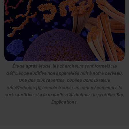
Étude après étude, les chercheurs sont formels : la
déficience auditive non appareillée nuit à notre cerveau.
Une des plus récentes, publiée dans la revue
eBioMedicine [1], semble trouver un ennemi commun à la
perte auditive et à la maladie d’Alzheimer : la protéine Tau.
Explications.