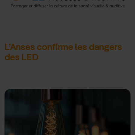
d'accueil
L’Anses confirme les dangers
des LED