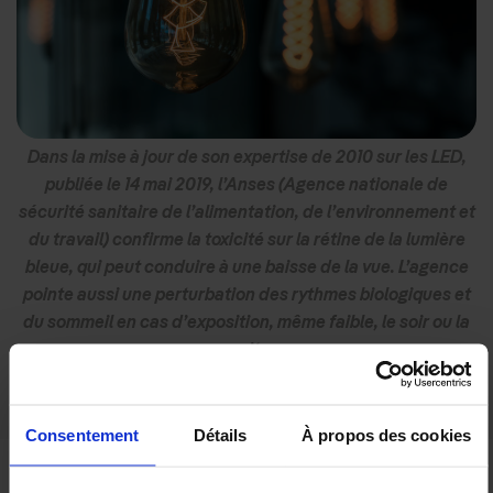
Dans la mise à jour de son expertise de 2010 sur les LED,
publiée le 14 mai 2019, l’Anses (Agence nationale de
sécurité sanitaire de l’alimentation, de l’environnement et
du travail) confirme la toxicité sur la rétine de la lumière
bleue, qui peut conduire à une baisse de la vue. L’agence
pointe aussi une perturbation des rythmes biologiques et
du sommeil en cas d’exposition, même faible, le soir ou la
nuit.
Consentement
Détails
À propos des cookies