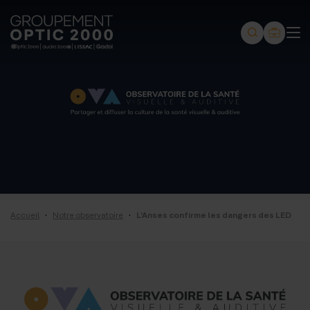
Groupement
Optic
2000
-
Audio
2000
-
Lissac
·
·
Accueil
Notre observatoire
L’Anses confirme les dangers des LED
-
Gadol
-
Page