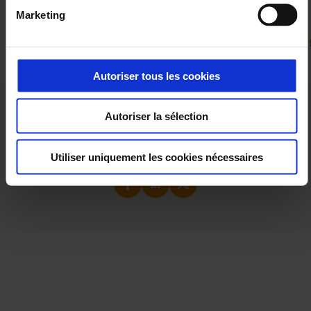
Marketing
Pour consulter le rapport complet de l’Anses
:
https://www.anses.fr/fr/system/files/AP2014SA0253Ra.pd
Autoriser tous les cookies
Autoriser la sélection
Cet article vous a plu ?
Partagez le
Utiliser uniquement les cookies nécessaires