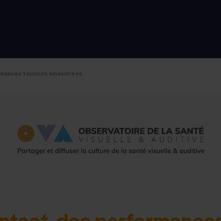
d'accue
rmances toujours améliorées
ontact, des performance