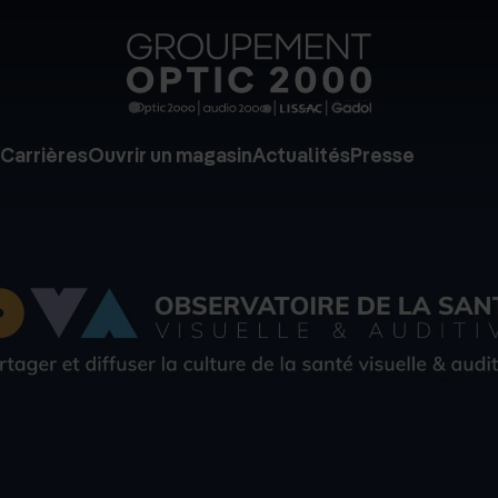
Groupe
Optic
2000
Carrières
Ouvrir un magasin
Actualités
Presse
-
Audio
2000
-
Lissac
-
Gadol
-
Page