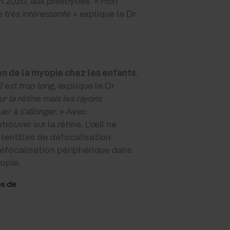
n 2020, aux presbyties.
« Mon
 très intéressante »
explique le Dr
ion de la myopie chez les enfants
.
 est trop long
, explique le Dr
ur la rétine mais les rayons
er à s’allonger. »
Avec
rouver sur la rétine. L’œil ne
 lentilles de défocalisation
défocalisation périphérique dans
yopie.