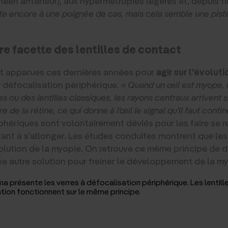
en antérieur), aux hypermétropies légères et, depuis fi
e encore à une poignée de cas, mais cela semble une piste
re facette des lentilles de contact
nt apparues ces dernières années pour
agir sur l’évolut
la défocalisation périphérique.
« Quand un œil est myope, il
es ou des lentilles classiques, les rayons centraux arrivent s
de la rétine, ce qui donne à l’œil le signal qu’il faut continu
phériques sont volontairement déviés pour les faire se ret
citant à s’allonger. Les études conduites montrent que les
volution de la myopie. On retrouve ce même principe de 
une autre solution pour freiner le développement de la m