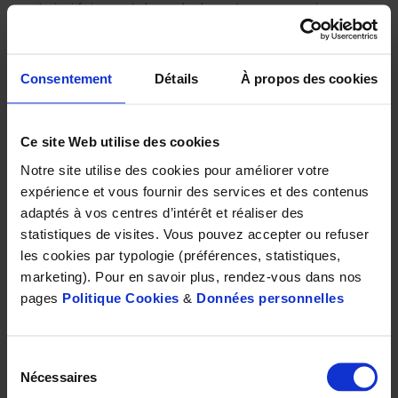
peut ainsi faire part de sa douleur et en communiquer son
intensité, mais également alerter sur sa faim ou sa soif, ou
bien encore partager un sentiment de peur, demander de
l’aide…
Consentement
Détails
À propos des cookies
Dépister et soigner des troubles
neurologiques et psychiatriques
Ce site Web utilise des cookies
Notre site utilise des cookies pour améliorer votre
La médecine utilise aussi l’oculométrie
pour mieux
expérience et vous fournir des services et des contenus
appréhender et dépister certaines maladies
adaptés à vos centres d’intérêt et réaliser des
neurologiques ou psychiatriques
. On sait maintenant
statistiques de visites. Vous pouvez accepter ou refuser
que le parcours du regard a un sens et que des
les cookies par typologie (préférences, statistiques,
comportements d’exploration visuelle différents ou
marketing). Pour en savoir plus, rendez-vous dans nos
atypiques peuvent être le signe précoce d’une maladie
pages
Politique Cookies
&
Données personnelles
comme Alzheimer, Parkinson, d’un trouble schizophrénique
ou bipolaire, ou encore de troubles autistiques[1]. Ainsi, en
observant les mouvements du regard de bébés de
Sélection
quelques mois devant des images projetées sur un écran,
Nécessaires
du
des chercheurs américains pensent pouvoir diagnostiquer