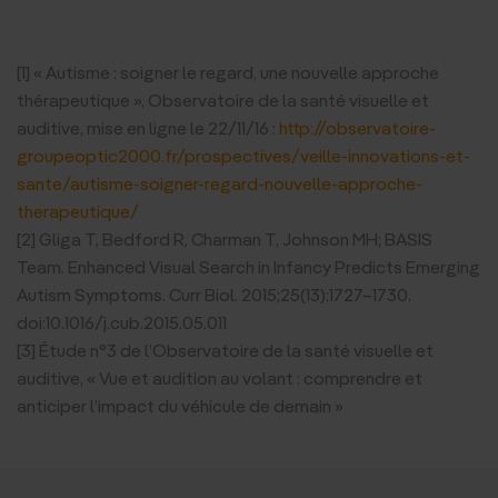
[1] « Autisme : soigner le regard, une nouvelle approche
thérapeutique », Observatoire de la santé visuelle et
auditive, mise en ligne le 22/11/16 :
http://observatoire-
groupeoptic2000.fr/prospectives/veille-innovations-et-
sante/autisme-soigner-regard-nouvelle-approche-
therapeutique/
[2] Gliga T, Bedford R, Charman T, Johnson MH; BASIS
Team. Enhanced Visual Search in Infancy Predicts Emerging
Autism Symptoms. Curr Biol. 2015;25(13):1727–1730.
doi:10.1016/j.cub.2015.05.011
[3] Étude n°3 de l’Observatoire de la santé visuelle et
auditive, « Vue et audition au volant : comprendre et
anticiper l’impact du véhicule de demain »