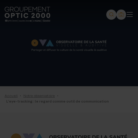
Groupement
Optic
2000
-
Audio
2000
-
Lissac
·
·
Accueil
Notre observatoire
-
L’eye-tracking : le regard comme outil de communication
Gadol
-
Page