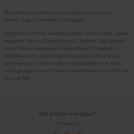
[1] Institute for Auditory Neuroscience & InnerEarLab
(Georg-August-Universität Göttingen)
[2] Christian Wrobel, Alexander Dieter, Antoine Huet, Daniel
Keppeler, Carlos J. Duque-Afonso, Christian Vogl, Gerhard
Hoch, Marcus Jeschke and Tobias Moser Optogenetic
stimulation of cochlear neurons activates the auditory
pathway and restores auditory-driven behavior in deaf
adult gerbils. Science Translational Medicine 11 Jul 2018; Vol.
10, Issue 449
Cet article vous a plu ?
Partagez le