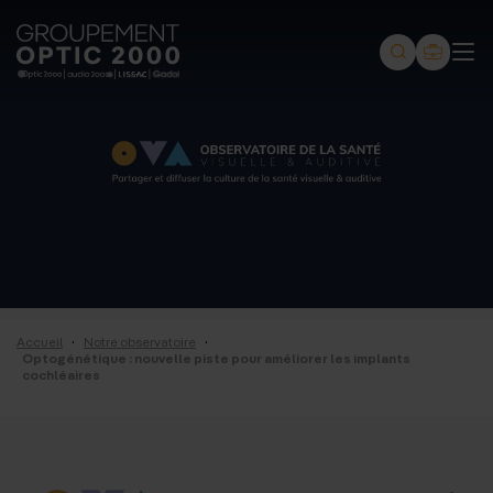
Groupement
Optic
2000
-
Audio
2000
-
Lissac
·
·
Accueil
Notre observatoire
-
Optogénétique : nouvelle piste pour améliorer les implants
cochléaires
Gadol
-
Page