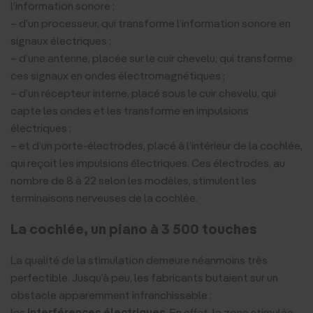
l’information sonore ;
– d’un processeur, qui transforme l’information sonore en
signaux électriques ;
– d’une antenne, placée sur le cuir chevelu, qui transforme
ces signaux en ondes électromagnétiques ;
– d’un récepteur interne, placé sous le cuir chevelu, qui
capte les ondes et les transforme en impulsions
électriques ;
– et d’un porte-électrodes, placé à l’intérieur de la cochlée,
qui reçoit les impulsions électriques. Ces électrodes, au
nombre de 8 à 22 selon les modèles, stimulent les
terminaisons nerveuses de la cochlée.
La cochlée, un piano à 3 500 touches
La qualité de la stimulation demeure néanmoins très
perfectible. Jusqu’à peu, les fabricants butaient sur un
obstacle apparemment infranchissable :
les
interférences électriques
. En effet, la zone stimulée