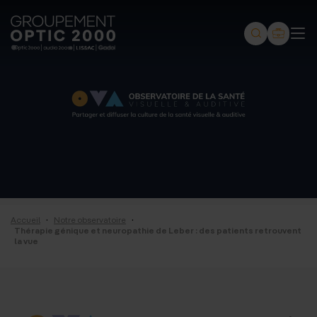
Groupement
Optic
2000
-
Audio
2000
-
Lissac
·
·
Accueil
Notre observatoire
-
Thérapie génique et neuropathie de Leber : des patients retrouvent
la vue
Gadol
-
Page