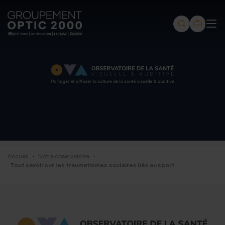
Groupement
Optic
2000
-
Audio
2000
-
Lissac
·
·
Accueil
Notre observatoire
-
Tout savoir sur les traumatismes oculaires liés au sport
Gadol
-
Page