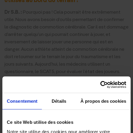
Dr S.B. :
Pourquoi pas ! Cela pourrait être extrêmement
utile. Nous avons besoin d’outils permettant de confirmer
le diagnostic de commotion cérébrale. Car il est dommage
d’arrêter quelqu’un qui pourrait continuer à jouer, et
inversement de laisser jouer une personne qui est en
danger. Aucun athlète atteint de commotion cérébrale ne
doit retourner sur le terrain le jour du traumatisme et les
jours suivants. Aujourd’hui, les médecins utilisent un
questionnaire, le SCAT5, pour évaluer l’état des joueurs.
Mais cet outil a des limites. Nous avons besoin d’outils de
détection plus performants, et de biomarqueurs fiables à
utiliser au bord du terrain.
Consentement
Détails
À propos des cookies
Quels sont les traumatismes oculaires les
plus fréquents dans l’univers sportif ?
Ce site Web utilise des cookies
Dr S.B. :
Les abrasions cornéennes sont très fréquentes,
Notre site utilise des cookies pour améliorer votre