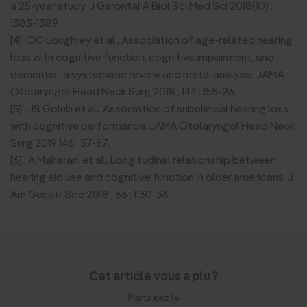
a 25-year study. J Gerontal A Biol Sci Med Sci 2018(10) :
1383-1389.
[4] : DG Loughrey et al., Association of age-related hearing
loss with cognitive function, cognitive impairment, and
dementia : a systematic review and meta-analysis. JAMA
Otolaryngol Head Neck Surg 2018 ; 144 : 155-26.
[5] : JS Golub et al., Association of subclinical hearing loss
with cognitive performance. JAMA Otolaryngol Head Neck
Surg 2019 146 : 57-67.
[6] : A Maharani et al., Longitudinal relationship between
hearing aid use and cognitive function in older americans. J
Am Geriatr Soc 2018 ; 66 : 1130-36.
Cet article vous a plu ?
Partagez le