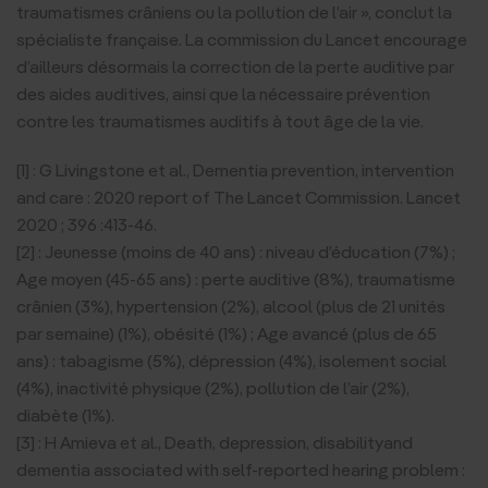
traumatismes crâniens ou la pollution de l’air », conclut la
spécialiste française. La commission du Lancet encourage
d’ailleurs désormais la correction de la perte auditive par
des aides auditives, ainsi que la nécessaire prévention
contre les traumatismes auditifs à tout âge de la vie.
[1] : G Livingstone et al., Dementia prevention, intervention
and care : 2020 report of The Lancet Commission. Lancet
2020 ; 396 :413-46.
[2] : Jeunesse (moins de 40 ans) : niveau d’éducation (7%) ;
Age moyen (45-65 ans) : perte auditive (8%), traumatisme
crânien (3%), hypertension (2%), alcool (plus de 21 unités
par semaine) (1%), obésité (1%) ; Age avancé (plus de 65
ans) : tabagisme (5%), dépression (4%), isolement social
(4%), inactivité physique (2%), pollution de l’air (2%),
diabète (1%).
[3] : H Amieva et al., Death, depression, disabilityand
dementia associated with self-reported hearing problem :