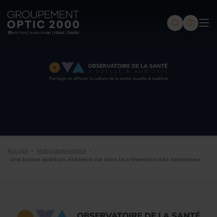
Groupement
Optic
2000
-
Audio
2000
-
Lissac
·
·
Accueil
Notre observatoire
-
Une bonne audition, élément clé dans la prévention des démences
Gadol
-
Page