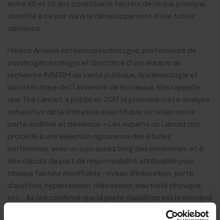
entre 45 et 65 ans constitue le facteur de risque principal
identifié à ce jour dans le développement d’une future
démence.
Hélène Amieva est neuropsychologue, professeure de
psychogérontologie et directrice d’une équipe de
recherche INSERM de santé publique, épidémiologie et
biostatistique de l’Université de Bordeaux. Elle rappelle
que The Lancet, a publié en 2017 la première méta-analyse
exhaustive de la littérature scientifique sur le lien entre
perte auditive et démence. « Les experts du Lancet ont
procédé à une sélection rigoureuse des études
pertinentes, avec un suivi assez long des personnes, et à
des calculs de part de responsabilité attribuable pour
chaque facteur modifiable : niveau d’éducation, perte
d’audition, hypertension, dépression, inactivité physique,
etc… Ils ont confirmé que la perte d’audition est le principal
facteur de risque modifiable dans les démences, avec une