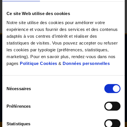
d'accueil
Ce site Web utilise des cookies
Notre site utilise des cookies pour améliorer votre
expérience et vous fournir des services et des contenus
adaptés à vos centres d’intérêt et réaliser des
statistiques de visites. Vous pouvez accepter ou refuser
les cookies par typologie (préférences, statistiques,
Newsletter de l'Observatoire de la santé Visuelle
marketing). Pour en savoir plus, rendez-vous dans nos
et Auditive
pages
Politique Cookies
&
Données personnelles
Inscrivez-vous à la newsletter de l'Observatoire de la santé
visuelle et auditive et découvrez les résultats d'études inédites,
les tendances en santé de demain, l'avis d'experts reconnus...
Sélection
Nécessaires
du
consentement
S'inscrire
Préférences
Statistiques