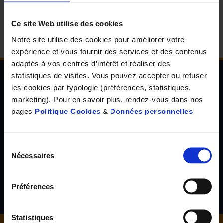
d'accueil
Ce site Web utilise des cookies
Notre site utilise des cookies pour améliorer votre
expérience et vous fournir des services et des contenus
adaptés à vos centres d’intérêt et réaliser des
statistiques de visites. Vous pouvez accepter ou refuser
les cookies par typologie (préférences, statistiques,
Newsletter de l'Observatoire de la santé Visuelle
marketing). Pour en savoir plus, rendez-vous dans nos
et Auditive
pages
Politique Cookies
&
Données personnelles
Inscrivez-vous à la newsletter de l'Observatoire de la santé
visuelle et auditive et découvrez les résultats d'études inédites,
les tendances en santé de demain, l'avis d'experts reconnus...
Sélection
Nécessaires
du
consentement
S'inscrire
Préférences
Statistiques