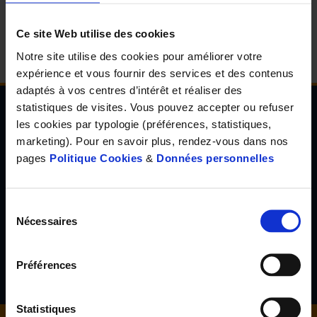
d'accueil
Ce site Web utilise des cookies
Notre site utilise des cookies pour améliorer votre
expérience et vous fournir des services et des contenus
adaptés à vos centres d’intérêt et réaliser des
statistiques de visites. Vous pouvez accepter ou refuser
les cookies par typologie (préférences, statistiques,
Newsletter de l'Observatoire de la santé Visuelle
marketing). Pour en savoir plus, rendez-vous dans nos
et Auditive
pages
Politique Cookies
&
Données personnelles
Inscrivez-vous à la newsletter de l'Observatoire de la santé
visuelle et auditive et découvrez les résultats d'études inédites,
les tendances en santé de demain, l'avis d'experts reconnus...
Sélection
Nécessaires
du
consentement
S'inscrire
Préférences
Statistiques