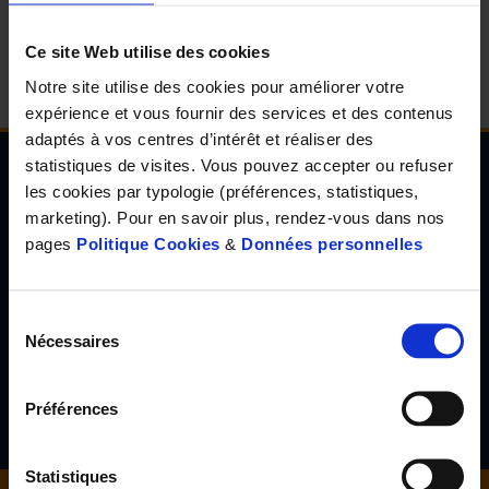
d'accueil
Ce site Web utilise des cookies
Notre site utilise des cookies pour améliorer votre
expérience et vous fournir des services et des contenus
adaptés à vos centres d’intérêt et réaliser des
statistiques de visites. Vous pouvez accepter ou refuser
les cookies par typologie (préférences, statistiques,
Newsletter de l'Observatoire de la santé Visuelle
marketing). Pour en savoir plus, rendez-vous dans nos
et Auditive
pages
Politique Cookies
&
Données personnelles
Inscrivez-vous à la newsletter de l'Observatoire de la santé
visuelle et auditive et découvrez les résultats d'études inédites,
les tendances en santé de demain, l'avis d'experts reconnus...
Sélection
Nécessaires
du
consentement
S'inscrire
Préférences
Statistiques