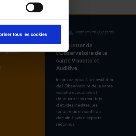
oriser tous les cookies
Newsletter de
 magasin
l'Observatoire de la
santé Visuelle et
s
Auditive
Inscrivez-vous à la newsletter
de l'Observatoire de la santé
visuelle et auditive et
découvrez les résultats
d'études inédites, les
tendances en santé de
demain, l'avis d'experts
reconnus...