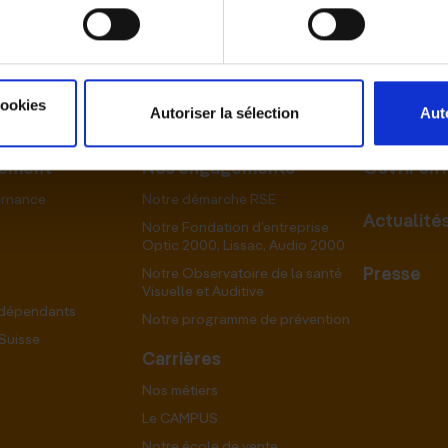
cookies
Autoriser la sélection
Aut
pement
Nos engagements
Ouvrir un
ernance
Notre démarche RSE
Actualité
Notre Fondation d’entreprise
Optic 2000, Lissac, Audio 2000
Presse
Notre Observatoire de la santé
Visuelle et Auditive
ndépendants
Notre programme de prévention
Suisse
Carrières
Nos métiers
Le CAMPUS
Notre école de vente