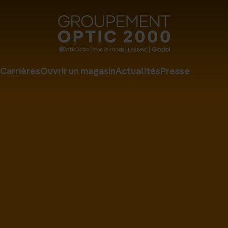
Groupe
Optic
2000
Carrières
Ouvrir un magasin
Actualités
Presse
-
Audio
2000
-
Lissac
-
Gadol
-
Page