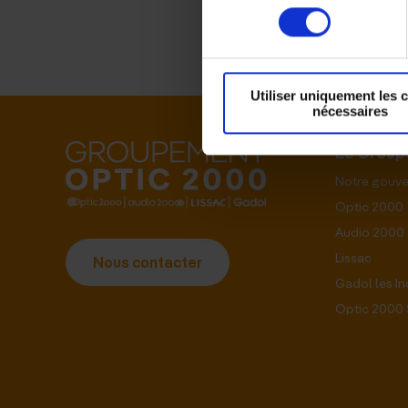
consentement
Utiliser uniquement les 
nécessaires
Le Grou
Notre gouv
Optic 2000
Audio 2000
Lissac
Nous contacter
Gadol les I
Optic 2000 