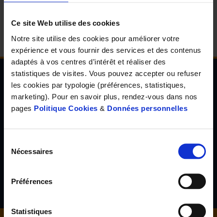
d'accueil
Ce site Web utilise des cookies
Notre site utilise des cookies pour améliorer votre
expérience et vous fournir des services et des contenus
adaptés à vos centres d’intérêt et réaliser des
statistiques de visites. Vous pouvez accepter ou refuser
les cookies par typologie (préférences, statistiques,
Newsletter de l'Observatoire de la santé Visuelle
marketing). Pour en savoir plus, rendez-vous dans nos
et Auditive
pages
Politique Cookies
&
Données personnelles
Inscrivez-vous à la newsletter de l'Observatoire de la santé
visuelle et auditive et découvrez les résultats d'études inédites,
les tendances en santé de demain, l'avis d'experts reconnus...
Sélection
Nécessaires
du
consentement
S'inscrire
Préférences
Statistiques