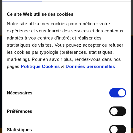
d'accueil
Ce site Web utilise des cookies
Notre site utilise des cookies pour améliorer votre
expérience et vous fournir des services et des contenus
adaptés à vos centres d’intérêt et réaliser des
statistiques de visites. Vous pouvez accepter ou refuser
les cookies par typologie (préférences, statistiques,
Newsletter de l'Observatoire de la santé Visuelle
marketing). Pour en savoir plus, rendez-vous dans nos
et Auditive
pages
Politique Cookies
&
Données personnelles
Inscrivez-vous à la newsletter de l'Observatoire de la santé
visuelle et auditive et découvrez les résultats d'études inédites,
les tendances en santé de demain, l'avis d'experts reconnus...
Sélection
Nécessaires
du
consentement
S'inscrire
Préférences
Statistiques