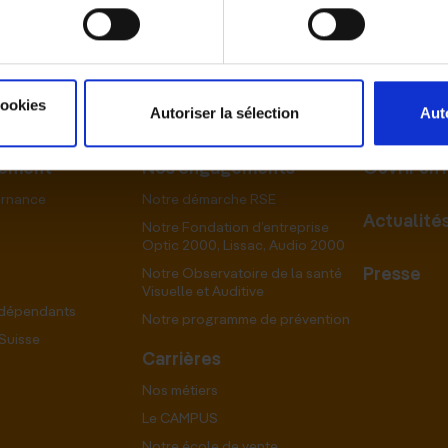
cookies
Autoriser la sélection
Aut
pement
Nos engagements
Ouvrir un
ernance
Notre démarche RSE
Actualité
Notre Fondation d’entreprise
Optic 2000, Lissac, Audio 2000
Presse
Notre Observatoire de la santé
Visuelle et Auditive
ndépendants
Notre programme de prévention
Suisse
Carrières
Nos métiers
Le CAMPUS
Notre école de vente