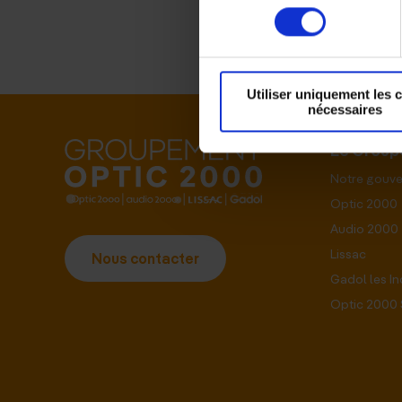
consentement
Utiliser uniquement les 
nécessaires
Le Grou
Notre gouv
Optic 2000
Audio 2000
Lissac
Nous contacter
Gadol les I
Optic 2000 