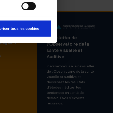
oriser tous les cookies
Newsletter de
 magasin
l'Observatoire de la
santé Visuelle et
s
Auditive
Inscrivez-vous à la newsletter
de l'Observatoire de la santé
visuelle et auditive et
découvrez les résultats
d'études inédites, les
tendances en santé de
demain, l'avis d'experts
reconnus...