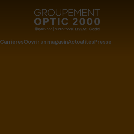
Groupe
Optic
2000
Carrières
Ouvrir un magasin
Actualités
Presse
-
Audio
2000
-
Lissac
-
Gadol
-
Page