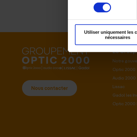
consentement
Utiliser uniquement les 
nécessaires
Le Grou
Notre gouv
Optic 2000
Audio 2000
Lissac
Nous contacter
Gadol les I
Optic 2000 