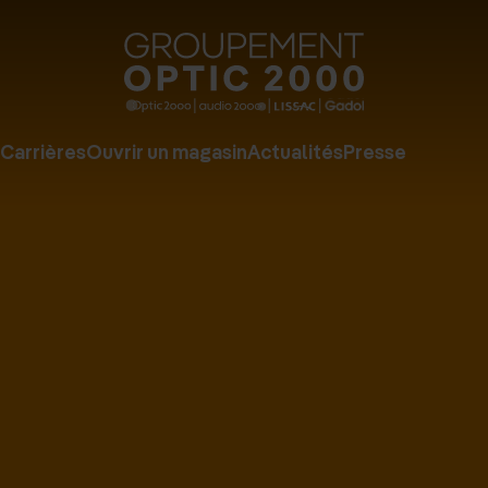
Groupe
Optic
2000
Carrières
Ouvrir un magasin
Actualités
Presse
-
Audio
2000
-
Lissac
-
Gadol
-
Page