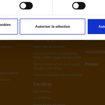
cookies
Autoriser la sélection
Aut
pement
Nos engagements
Ouvrir un
ernance
Notre démarche RSE
Actualité
Notre Fondation d’entreprise
Optic 2000, Lissac, Audio 2000
Presse
Notre Observatoire de la santé
Visuelle et Auditive
ndépendants
Notre programme de prévention
Suisse
Carrières
Nos métiers
Le CAMPUS
Notre école de vente