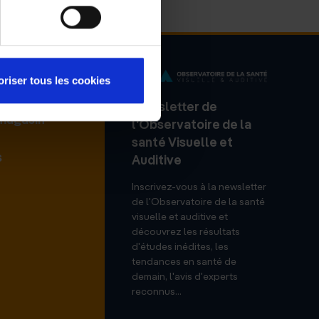
oriser tous les cookies
Newsletter de
 magasin
l'Observatoire de la
santé Visuelle et
s
Auditive
Inscrivez-vous à la newsletter
de l'Observatoire de la santé
visuelle et auditive et
découvrez les résultats
d'études inédites, les
tendances en santé de
demain, l'avis d'experts
reconnus...