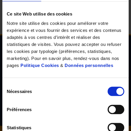
d'accueil
Ce site Web utilise des cookies
Notre site utilise des cookies pour améliorer votre
expérience et vous fournir des services et des contenus
adaptés à vos centres d’intérêt et réaliser des
statistiques de visites. Vous pouvez accepter ou refuser
les cookies par typologie (préférences, statistiques,
Newsletter de l'Observatoire de la santé Visuelle
marketing). Pour en savoir plus, rendez-vous dans nos
et Auditive
pages
Politique Cookies
&
Données personnelles
Inscrivez-vous à la newsletter de l'Observatoire de la santé
visuelle et auditive et découvrez les résultats d'études inédites,
les tendances en santé de demain, l'avis d'experts reconnus...
Sélection
Nécessaires
du
consentement
S'inscrire
Préférences
Statistiques