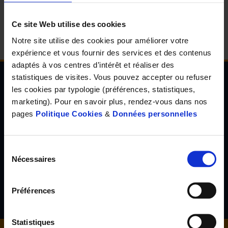
d'accueil
Ce site Web utilise des cookies
Notre site utilise des cookies pour améliorer votre
expérience et vous fournir des services et des contenus
adaptés à vos centres d’intérêt et réaliser des
statistiques de visites. Vous pouvez accepter ou refuser
les cookies par typologie (préférences, statistiques,
Newsletter de l'Observatoire de la santé Visuelle
marketing). Pour en savoir plus, rendez-vous dans nos
et Auditive
pages
Politique Cookies
&
Données personnelles
Inscrivez-vous à la newsletter de l'Observatoire de la santé
visuelle et auditive et découvrez les résultats d'études inédites,
les tendances en santé de demain, l'avis d'experts reconnus...
Sélection
Nécessaires
du
consentement
S'inscrire
Préférences
Statistiques