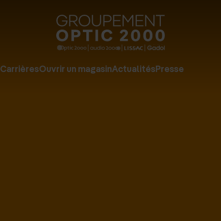
Groupe
Optic
2000
Carrières
Ouvrir un magasin
Actualités
Presse
-
Audio
2000
-
Lissac
-
Gadol
-
Page