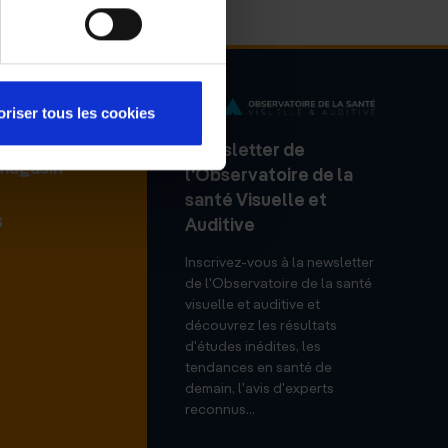
oriser tous les cookies
Newsletter de
 magasin
l'Observatoire de la
santé Visuelle et
s
Auditive
Inscrivez-vous à la newsletter
de l'Observatoire de la santé
visuelle et auditive et
découvrez les résultats
d'études inédites, les
tendances en santé de
demain, l'avis d'experts
reconnus...