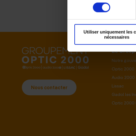
consentement
Utiliser uniquement les 
nécessaires
Le Grou
Notre gouv
Optic 2000
Audio 2000
Lissac
Nous contacter
Gadol les I
Optic 2000 