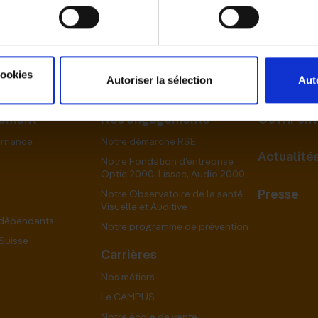
cookies
Autoriser la sélection
Aut
pement
Nos engagements
Ouvrir un
ernance
Notre démarche RSE
Actualité
Notre Fondation d’entreprise
Optic 2000, Lissac, Audio 2000
Presse
Notre Observatoire de la santé
Visuelle et Auditive
ndépendants
Notre programme de prévention
Suisse
Carrières
Nos métiers
Le CAMPUS
Notre école de vente