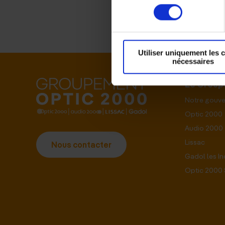
consentement
Utiliser uniquement les 
nécessaires
Le Grou
Notre gouv
Optic 2000
Audio 2000
Lissac
Nous contacter
Gadol les I
Optic 2000 