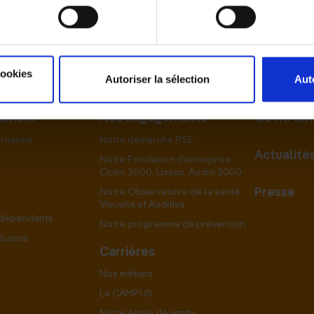
cookies
Autoriser la sélection
Aut
pement
Nos engagements
Ouvrir un
ernance
Notre démarche RSE
Actualité
Notre Fondation d’entreprise
Optic 2000, Lissac, Audio 2000
Presse
Notre Observatoire de la santé
Visuelle et Auditive
ndépendants
Notre programme de prévention
Suisse
Carrières
Nos métiers
Le CAMPUS
Notre école de vente