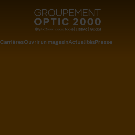
Groupe
Optic
2000
Carrières
Ouvrir un magasin
Actualités
Presse
-
Audio
2000
-
Lissac
-
Gadol
-
Page