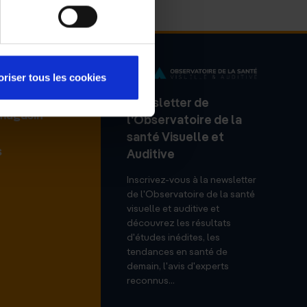
oriser tous les cookies
Newsletter de
 magasin
l'Observatoire de la
santé Visuelle et
s
Auditive
Inscrivez-vous à la newsletter
de l'Observatoire de la santé
visuelle et auditive et
découvrez les résultats
d'études inédites, les
tendances en santé de
demain, l'avis d'experts
reconnus...