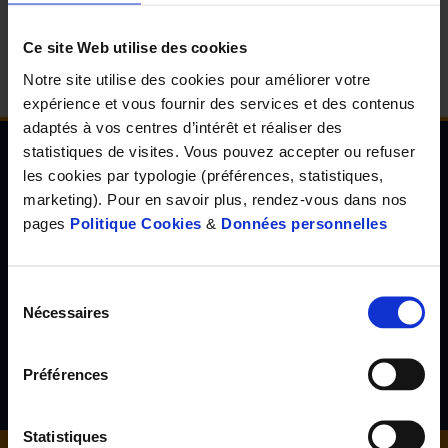
d'accueil
Ce site Web utilise des cookies
Notre site utilise des cookies pour améliorer votre
expérience et vous fournir des services et des contenus
adaptés à vos centres d’intérêt et réaliser des
statistiques de visites. Vous pouvez accepter ou refuser
les cookies par typologie (préférences, statistiques,
Newsletter de l'Observatoire de la santé Visuelle
marketing). Pour en savoir plus, rendez-vous dans nos
et Auditive
pages
Politique Cookies
&
Données personnelles
Inscrivez-vous à la newsletter de l'Observatoire de la santé
visuelle et auditive et découvrez les résultats d'études inédites,
les tendances en santé de demain, l'avis d'experts reconnus...
Sélection
Nécessaires
du
consentement
S'inscrire
Préférences
Statistiques