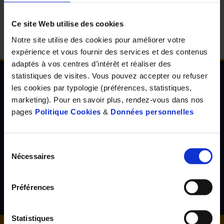
d'accueil
Ce site Web utilise des cookies
Notre site utilise des cookies pour améliorer votre
expérience et vous fournir des services et des contenus
adaptés à vos centres d’intérêt et réaliser des
statistiques de visites. Vous pouvez accepter ou refuser
les cookies par typologie (préférences, statistiques,
Newsletter de l'Observatoire de la santé Visuelle
marketing). Pour en savoir plus, rendez-vous dans nos
et Auditive
pages
Politique Cookies
&
Données personnelles
Inscrivez-vous à la newsletter de l'Observatoire de la santé
visuelle et auditive et découvrez les résultats d'études inédites,
les tendances en santé de demain, l'avis d'experts reconnus...
Sélection
Nécessaires
du
consentement
S'inscrire
Préférences
Statistiques