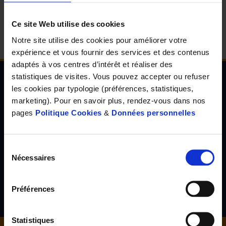
d'accueil
Ce site Web utilise des cookies
Notre site utilise des cookies pour améliorer votre
expérience et vous fournir des services et des contenus
adaptés à vos centres d’intérêt et réaliser des
statistiques de visites. Vous pouvez accepter ou refuser
les cookies par typologie (préférences, statistiques,
Newsletter de l'Observatoire de la santé Visuelle
marketing). Pour en savoir plus, rendez-vous dans nos
et Auditive
pages
Politique Cookies
&
Données personnelles
Inscrivez-vous à la newsletter de l'Observatoire de la santé
visuelle et auditive et découvrez les résultats d'études inédites,
les tendances en santé de demain, l'avis d'experts reconnus...
Sélection
Nécessaires
du
consentement
S'inscrire
Préférences
Statistiques