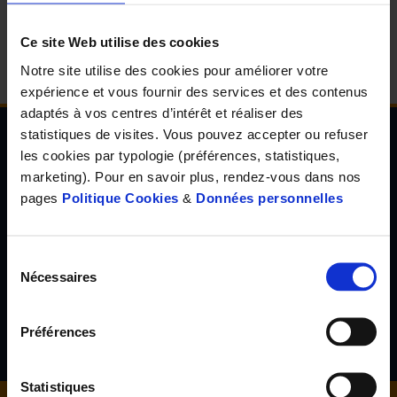
d'accueil
Ce site Web utilise des cookies
Notre site utilise des cookies pour améliorer votre
expérience et vous fournir des services et des contenus
adaptés à vos centres d’intérêt et réaliser des
statistiques de visites. Vous pouvez accepter ou refuser
les cookies par typologie (préférences, statistiques,
Newsletter de l'Observatoire de la santé Visuelle
marketing). Pour en savoir plus, rendez-vous dans nos
et Auditive
pages
Politique Cookies
&
Données personnelles
Inscrivez-vous à la newsletter de l'Observatoire de la santé
visuelle et auditive et découvrez les résultats d'études inédites,
les tendances en santé de demain, l'avis d'experts reconnus...
Sélection
Nécessaires
du
consentement
S'inscrire
Préférences
Statistiques