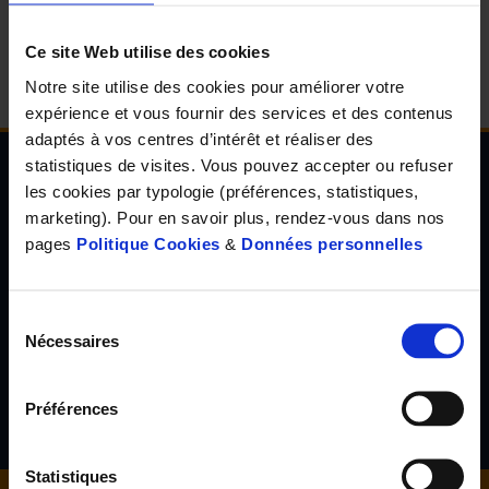
d'accueil
Ce site Web utilise des cookies
Notre site utilise des cookies pour améliorer votre
expérience et vous fournir des services et des contenus
adaptés à vos centres d’intérêt et réaliser des
statistiques de visites. Vous pouvez accepter ou refuser
les cookies par typologie (préférences, statistiques,
Newsletter de l'Observatoire de la santé Visuelle
marketing). Pour en savoir plus, rendez-vous dans nos
et Auditive
pages
Politique Cookies
&
Données personnelles
Inscrivez-vous à la newsletter de l'Observatoire de la santé
visuelle et auditive et découvrez les résultats d'études inédites,
les tendances en santé de demain, l'avis d'experts reconnus...
Sélection
Nécessaires
du
consentement
S'inscrire
Préférences
Statistiques