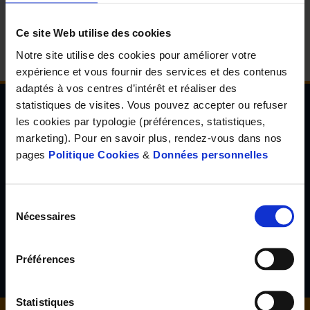
d'accueil
Ce site Web utilise des cookies
Notre site utilise des cookies pour améliorer votre
expérience et vous fournir des services et des contenus
adaptés à vos centres d’intérêt et réaliser des
statistiques de visites. Vous pouvez accepter ou refuser
les cookies par typologie (préférences, statistiques,
Newsletter de l'Observatoire de la santé Visuelle
marketing). Pour en savoir plus, rendez-vous dans nos
et Auditive
pages
Politique Cookies
&
Données personnelles
Inscrivez-vous à la newsletter de l'Observatoire de la santé
visuelle et auditive et découvrez les résultats d'études inédites,
les tendances en santé de demain, l'avis d'experts reconnus...
Sélection
Nécessaires
du
consentement
S'inscrire
Préférences
Statistiques