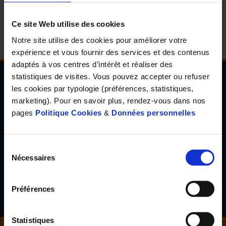
d'accueil
Ce site Web utilise des cookies
Notre site utilise des cookies pour améliorer votre
expérience et vous fournir des services et des contenus
adaptés à vos centres d’intérêt et réaliser des
statistiques de visites. Vous pouvez accepter ou refuser
les cookies par typologie (préférences, statistiques,
Newsletter de l'Observatoire de la santé Visuelle
marketing). Pour en savoir plus, rendez-vous dans nos
et Auditive
pages
Politique Cookies
&
Données personnelles
Inscrivez-vous à la newsletter de l'Observatoire de la santé
visuelle et auditive et découvrez les résultats d'études inédites,
les tendances en santé de demain, l'avis d'experts reconnus...
Sélection
Nécessaires
du
consentement
S'inscrire
Préférences
Statistiques