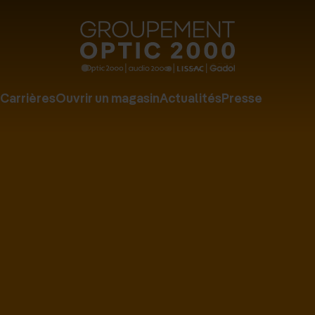
Groupe
Optic
2000
Carrières
Ouvrir un magasin
Actualités
Presse
-
Audio
2000
-
Lissac
-
Gadol
-
Page