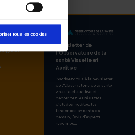
oriser tous les cookies
Newsletter de
 magasin
l'Observatoire de la
santé Visuelle et
s
Auditive
Inscrivez-vous à la newsletter
de l'Observatoire de la santé
visuelle et auditive et
découvrez les résultats
d'études inédites, les
tendances en santé de
demain, l'avis d'experts
reconnus...