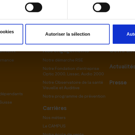
cookies
Autoriser la sélection
Aut
pement
Nos engagements
Ouvrir un
ernance
Notre démarche RSE
Actualité
Notre Fondation d’entreprise
Optic 2000, Lissac, Audio 2000
Presse
Notre Observatoire de la santé
Visuelle et Auditive
ndépendants
Notre programme de prévention
Suisse
Carrières
Nos métiers
Le CAMPUS
Notre école de vente