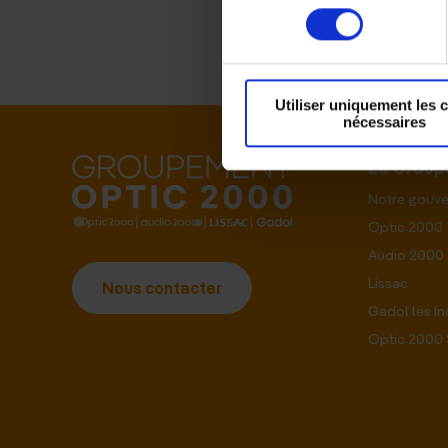
consentement
Utiliser uniquement les 
nécessaires
Le Grou
Notre gouv
Optic 2000
Audio 2000
Lissac
Nous contacter
Gadol les I
Optic 2000 