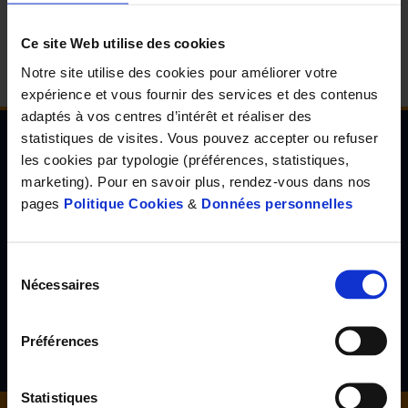
d'accueil
Ce site Web utilise des cookies
Notre site utilise des cookies pour améliorer votre
expérience et vous fournir des services et des contenus
adaptés à vos centres d’intérêt et réaliser des
statistiques de visites. Vous pouvez accepter ou refuser
les cookies par typologie (préférences, statistiques,
Newsletter de l'Observatoire de la santé Visuelle
marketing). Pour en savoir plus, rendez-vous dans nos
et Auditive
pages
Politique Cookies
&
Données personnelles
Inscrivez-vous à la newsletter de l'Observatoire de la santé
visuelle et auditive et découvrez les résultats d'études inédites,
les tendances en santé de demain, l'avis d'experts reconnus...
Sélection
Nécessaires
du
consentement
S'inscrire
Préférences
Statistiques