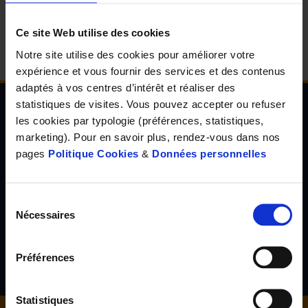
d'accueil
Ce site Web utilise des cookies
Notre site utilise des cookies pour améliorer votre
expérience et vous fournir des services et des contenus
adaptés à vos centres d’intérêt et réaliser des
statistiques de visites. Vous pouvez accepter ou refuser
les cookies par typologie (préférences, statistiques,
Newsletter de l'Observatoire de la santé Visuelle
marketing). Pour en savoir plus, rendez-vous dans nos
et Auditive
pages
Politique Cookies
&
Données personnelles
Inscrivez-vous à la newsletter de l'Observatoire de la santé
visuelle et auditive et découvrez les résultats d'études inédites,
les tendances en santé de demain, l'avis d'experts reconnus...
Sélection
Nécessaires
du
consentement
S'inscrire
Préférences
Statistiques